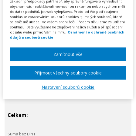
základní předpoklady patří např. aby správně fungovalo vyhledávání,
2 471 Kč
abychom vás neobtěžovali nevhodnou reklamou nebo abychom měli
dostatek podnětů, jak web vylepšovat. Proto od Vás potřebujeme
souhlas se zpracováním souborů cookies, tj. malých souborů, které
se dočasně ukládají ve vašem prohlížeči. Předem děkujeme za udělení
souhlasu. Data využijeme ke zlepšování našich služeb a přizpůsobení
519 Kč
obsahu webu přímo Vám na míru.
Oznámení o ochraně osobních
údajů a souborů cookie
2990
Kč
Zamítnout vše
Přijmout všechny soubory cookie
Nastavení souborů cookie
Celkem: