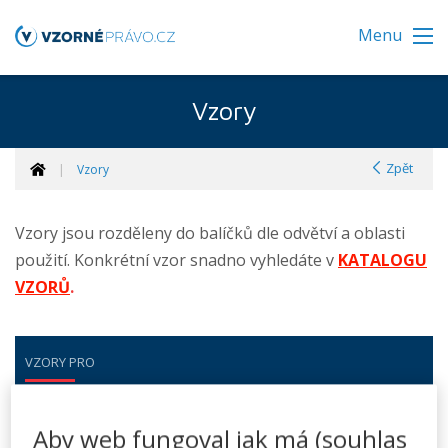
Menu
Vzory
Zpět
Vzory
Vzory jsou rozděleny do balíčků dle odvětví a oblasti
použití. Konkrétní vzor snadno vyhledáte v
KATALOGU
VZORŮ
.
VZORY PRO
Podnikání
Aby web fungoval jak má (souhlas