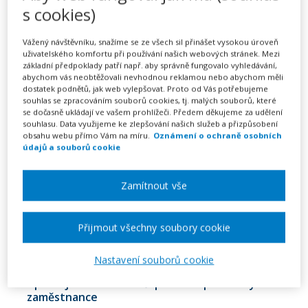
s cookies)
Uzavírám smlouvy
Vážený návštěvníku, snažíme se ze všech sil přinášet vysokou úroveň
Nakládám s pohledávkami a dluhy
uživatelského komfortu při používání našich webových stránek. Mezi
základní předpoklady patří např. aby správně fungovalo vyhledávání,
Pečuji o společnost s ručením omezeným
abychom vás neobtěžovali nevhodnou reklamou nebo abychom měli
dostatek podnětů, jak web vylepšovat. Proto od Vás potřebujeme
souhlas se zpracováním souborů cookies, tj. malých souborů, které
Více
se dočasně ukládají ve vašem prohlížeči. Předem děkujeme za udělení
souhlasu. Data využijeme ke zlepšování našich služeb a přizpůsobení
obsahu webu přímo Vám na míru.
Oznámení o ochraně osobních
údajů a souborů cookie
VZORY PRO
Zamítnout vše
Zaměstnání
Přijmout všechny soubory cookie
Přijímám nového kolegu
Nastavení souborů cookie
Upravuji mzdové a další pracovní podmínky
zaměstnance