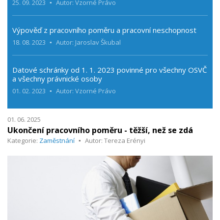
25. 09. 2023
Autor: Vzorné Právo
Výpověď z pracovního poměru a pracovní neschopnost
18. 08. 2023
Autor: Jaroslav Škubal
Datové schránky od 1. 1. 2023 povinné pro všechny OSVČ
a všechny právnické osoby
01. 02. 2023
Autor: Vzorné Právo
01. 06. 2025
Ukončení pracovního poměru - těžší, než se zdá
Kategorie:
Zaměstnání
Autor: Tereza Erényi