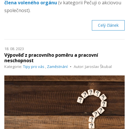
člena voleného orgánu
(v kategorii Pečuji o akciovou
společnost).
Celý článek
18. 08. 2023
Výpověď z pracovního poměru a pracovní
neschopnost
Kategorie:
Tipy pro vás
,
Zaměstnání
Autor: Jaroslav Škubal