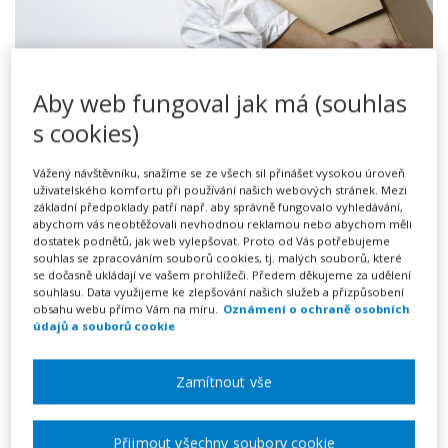
Aby web fungoval jak má (souhlas
s cookies)
Ukončení pracovněprávního vztahu bývá pro obě
Vážený návštěvníku, snažíme se ze všech sil přinášet vysokou úroveň
strany obvykle nejméně příjemným okamžikem celého
uživatelského komfortu při používání našich webových stránek. Mezi
základní předpoklady patří např. aby správně fungovalo vyhledávání,
zaměstnání. Zatímco ukončení dohod o pracích
abychom vás neobtěžovali nevhodnou reklamou nebo abychom měli
konaných mimo pracovní poměr (DPP a DPČ) je
dostatek podnětů, jak web vylepšovat. Proto od Vás potřebujeme
souhlas se zpracováním souborů cookies, tj. malých souborů, které
poměrně snadné a zaměstnavatel je může jednoduše
se dočasně ukládají ve vašem prohlížeči. Předem děkujeme za udělení
vypovědět bez uvedení důvodu, rozvázání pracovního
souhlasu. Data využijeme ke zlepšování našich služeb a přizpůsobení
obsahu webu přímo Vám na míru.
Oznámení o ochraně osobních
poměru založeného pracovní smlouvou je podstatně
údajů a souborů cookie
složitější. Jedná se vlastně o
nejrizikovější okamžik
zaměstnání
, který bývá nejčastějším důvodem žalob
Zamítnout vše
zaměstnanců.
Přijmout všechny soubory cookie