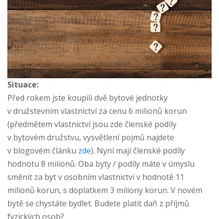
Situace:
Před rokem jste koupili dvě bytové jednotky
v družstevním vlastnictví za cenu 6 milionů korun
(předmětem vlastnictví jsou zde členské podíly
v bytovém družstvu, vysvětlení pojmů najdete
v blogovém článku
zde
). Nyní mají členské podíly
hodnotu 8 milionů. Oba byty / podíly máte v úmyslu
směnit za byt v osobním vlastnictví v hodnotě 11
milionů korun, s doplatkem 3 miliony korun. V novém
bytě se chystáte bydlet. Budete platit daň z příjmů
fyzických osob?