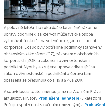
V polovině letošního roku došlo ke změně zákonné
úpravy podmínek, za kterých může fyzická osoba
vykonávat funkci člena voleného orgánu obchodní
korporace. Dosud byly potřebné podmínky stanoveny
občanským zákoníkem (OZ), zákonem o obchodních
korporacích (ZOK) a zákonem o živnostenském
podnikání. Nyní byla zrušena úprava odkazující na
zákon o živnostenském podnikání a úprava tam
obsažená se přesunula do § 46 a § 46a ZOK.
V souvislosti s touto změnou jsme na Vzorném Právu
aktualizovali vzory
Prohlášení jednatele
(v kategorii
Pečuji o společnost s ručením omezeným) a
Prohlášení