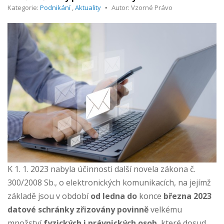
Kategorie:
Podnikání
,
Aktuality
Autor: Vzorné Právo
K 1. 1. 2023 nabyla účinnosti další novela zákona č.
300/2008 Sb., o elektronických komunikacích, na jejímž
základě jsou v období
od ledna do
konce
března 2023
datové schránky zřizovány povinně
velkému
množství
fyzických i právnických osob
, které dosud