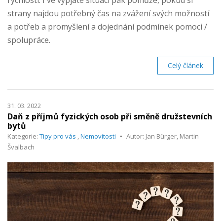
rychlostí. I ve vypjaté situaci pak pomůže, pokud si
strany najdou potřebný čas na zvážení svých možností
a potřeb a promyšlení a dojednání podmínek pomoci /
spolupráce.
Celý článek
31. 03. 2022
Daň z příjmů fyzických osob při směně družstevních
bytů
Kategorie:
Tipy pro vás
,
Nemovitosti
Autor: Jan Bürger, Martin
Švalbach