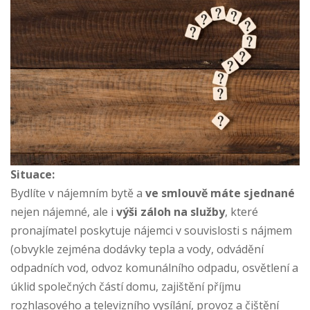
Situace:
Bydlíte v nájemním bytě a
ve smlouvě máte sjednané
nejen nájemné, ale i
výši záloh na služby
, které
pronajímatel poskytuje nájemci v souvislosti s nájmem
(obvykle zejména dodávky tepla a vody, odvádění
odpadních vod, odvoz komunálního odpadu, osvětlení a
úklid společných částí domu, zajištění příjmu
rozhlasového a televizního vysílání, provoz a čištění