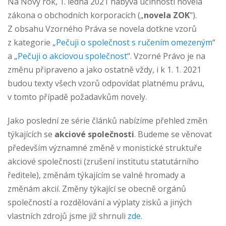
Na Nový rok, 1. ledna 2021 nabývá účinnosti novela
zákona o obchodních korporacích („
novela Z
OK
").
Z obsahu Vzorného Práva se novela dotkne vzorů
z kategorie „
Pečuji o společnost s ručením omezeným
“
a „
Pečuji o akciovou společnost
“. Vzorné Právo je na
změnu připraveno a jako ostatně vždy, i k 1. 1. 2021
budou texty všech vzorů odpovídat platnému právu,
v tomto případě požadavkům novely.
Jako poslední ze série článků nabízíme přehled změn
týkajících se
akciové společnosti
. Budeme se věnovat
především významné změně v monistické struktuře
akciové společnosti (zrušení institutu statutárního
ředitele), změnám týkajícím se valné hromady a
změnám akcií. Změny týkající se obecně orgánů
společností a rozdělování a výplaty zisků a jiných
vlastních zdrojů jsme již shrnuli
zde
.