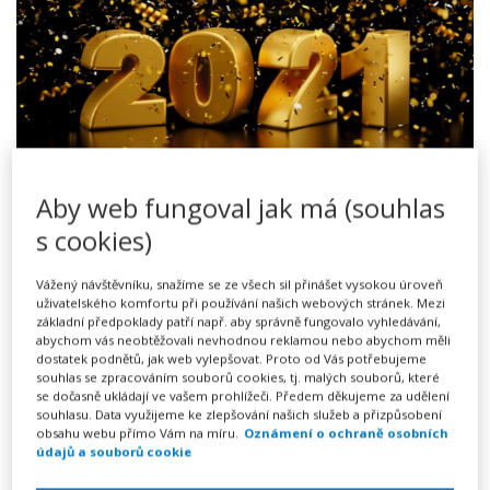
Vážení návštěvníci a přátelé Vzorného Práva,
Aby web fungoval jak má (souhlas
věříme spolu s vámi, že rok 2021 přinese do našich
s cookies)
životů klid a hodně radosti.
Vážený návštěvníku, snažíme se ze všech sil přinášet vysokou úroveň
uživatelského komfortu při používání našich webových stránek. Mezi
Přejeme vám hodně zdraví a těšíme se, že vám i letos
základní předpoklady patří např. aby správně fungovalo vyhledávání,
budeme pomáhat - prostřednictvím našich vzorů -
abychom vás neobtěžovali nevhodnou reklamou nebo abychom měli
dostatek podnětů, jak web vylepšovat. Proto od Vás potřebujeme
s řešením (nejen) rutinní právní agendy.
souhlas se zpracováním souborů cookies, tj. malých souborů, které
se dočasně ukládají ve vašem prohlížeči. Předem děkujeme za udělení
Vaše Vzorné Právo
souhlasu. Data využijeme ke zlepšování našich služeb a přizpůsobení
obsahu webu přímo Vám na míru.
Oznámení o ochraně osobních
údajů a souborů cookie
Celý článek