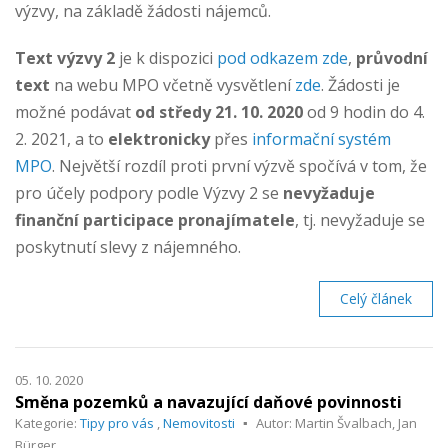
výzvy, na základě žádosti nájemců.
Text výzvy 2
je k dispozici
pod odkazem zde
,
průvodní
text
na webu MPO včetně vysvětlení
zde
. Žádosti je
možné podávat
od středy 21. 10. 2020
od 9 hodin do 4.
2. 2021, a
to
elektronicky
přes
informační systém
MPO
. Největší rozdíl proti první výzvě spočívá v tom, že
pro účely podpory podle Výzvy 2 se
nevyžaduje
finanční participace
pronajímatele
, tj. nevyžaduje se
poskytnutí slevy z nájemného.
Celý článek
05. 10. 2020
Směna pozemků a navazující daňové povinnosti
Kategorie:
Tipy pro vás
,
Nemovitosti
Autor: Martin Švalbach, Jan
Bürger