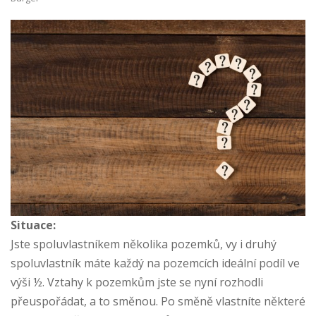
Situace:
Jste spoluvlastníkem několika pozemků, vy i druhý
spoluvlastník máte každý na pozemcích ideální podíl ve
výši ½. Vztahy k pozemkům jste se nyní rozhodli
přeuspořádat, a to směnou. Po směně vlastníte některé