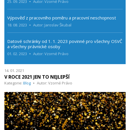
25. 09. 2023
Autor: Vzorné Právo
Výpověď z pracovního poměru a pracovní neschopnost
18. 08. 2023
Autor: Jaroslav Škubal
Datové schránky od 1. 1. 2023 povinné pro všechny OSVČ
a všechny právnické osoby
01. 02. 2023
Autor: Vzorné Právo
14. 01. 2021
V ROCE 2021 JEN TO NEJLEPŠÍ
Kategorie:
Blog
Autor: Vzorné Právo