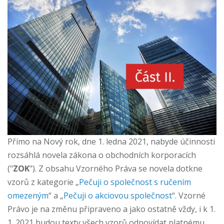
Přímo na Nový rok, dne 1. ledna 2021, nabyde účinnosti
rozsáhlá novela zákona o obchodních korporacích
("
ZOK
"). Z obsahu Vzorného Práva se novela dotkne
vzorů z kategorie „
Pečuji o společnost s ručením
omezeným
“ a „
Pečuji o akciovou společnost
“. Vzorné
Právo je na změnu připraveno a jako ostatně vždy, i k 1.
1. 2021 budou texty všech vzorů odpovídat platnému