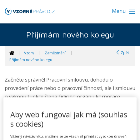
Menu
Přijímám nového kolegu
Zpět
Vzory
Zaměstnání
Přijímám nového kolegu
Začněte správně! Pracovní smlouvu, dohodu o
provedení práce nebo o pracovní činnosti, ale i smlouvu
o výkonu funkce člena řídicího orgánu korporace
sestavíte snadno a rychle. Naše vzory pamatují na
Aby web fungoval jak má (souhlas
všechny v praxi nejčastěji se vyskytující smluvní aspekty
možné spolupráce. Nedovolíme, abyste na něco
s cookies)
zapomněli.
Vážený návštěvníku, snažíme se ze všech sil přinášet vysokou úroveň