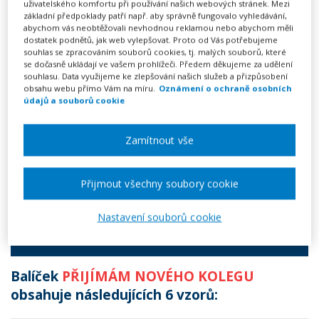
uživatelského komfortu při používání našich webových stránek. Mezi
základní předpoklady patří např. aby správně fungovalo vyhledávání,
abychom vás neobtěžovali nevhodnou reklamou nebo abychom měli
BALÍČEK VZORŮ PRO SITUACI
dostatek podnětů, jak web vylepšovat. Proto od Vás potřebujeme
souhlas se zpracováním souborů cookies, tj. malých souborů, které
Přijímám nového kolegu
se dočasně ukládají ve vašem prohlížeči. Předem děkujeme za udělení
souhlasu. Data využijeme ke zlepšování našich služeb a přizpůsobení
obsahu webu přímo Vám na míru.
Oznámení o ochraně osobních
990 Kč
údajů a souborů cookie
Předplatné na 1 rok
Zamítnout vše
Neomezené vytváření dokumentů
Neomezené stahování vytvořených dokumentů
Přijmout všechny soubory cookie
Výhodně nakoupit
Nastavení souborů cookie
6 VZORŮ
Balíček
PŘIJÍMÁM NOVÉHO KOLEGU
obsahuje následujících 6 vzorů: