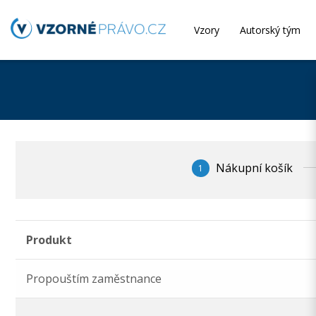
Vzory
Autorský tým
Nákupní košík
1
Produkt
Propouštím zaměstnance