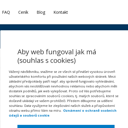
FAQ
Ceník
Blog
Kontakt
Objednávka
Aby web fungoval jak má
(souhlas s cookies)
Kontaktní a fakturační údaje
2
Vážený návštěvníku, snažíme se ze všech sil přinášet vysokou úroveň
uživatelského komfortu při používání našich webových stránek. Mezi
základní předpoklady patří např. aby správně fungovalo vyhledávání,
abychom vás neobtěžovali nevhodnou reklamou nebo abychom měli
dostatek podnětů, jak web vylepšovat. Proto od Vás potřebujeme
souhlas se zpracováním souborů cookies, tj. malých souborů, které se
Cena
dočasně ukládají ve vašem prohlížeči. Předem děkujeme za udělení
souhlasu. Data využijeme ke zlepšování našich služeb a přizpůsobení
obsahu webu přímo Vám na míru.
Oznámení o ochraně osobních
údajů a souborů cookie