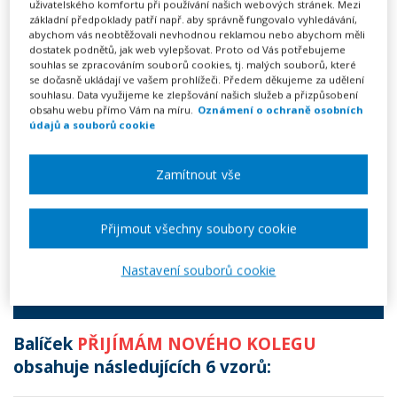
uživatelského komfortu při používání našich webových stránek. Mezi
základní předpoklady patří např. aby správně fungovalo vyhledávání,
abychom vás neobtěžovali nevhodnou reklamou nebo abychom měli
BALÍČEK VZORŮ PRO SITUACI
dostatek podnětů, jak web vylepšovat. Proto od Vás potřebujeme
souhlas se zpracováním souborů cookies, tj. malých souborů, které
Přijímám nového kolegu
se dočasně ukládají ve vašem prohlížeči. Předem děkujeme za udělení
souhlasu. Data využijeme ke zlepšování našich služeb a přizpůsobení
obsahu webu přímo Vám na míru.
Oznámení o ochraně osobních
990 Kč
údajů a souborů cookie
Předplatné na 1 rok
Zamítnout vše
Neomezené vytváření dokumentů
Neomezené stahování vytvořených dokumentů
Přijmout všechny soubory cookie
Výhodně nakoupit
Nastavení souborů cookie
6 VZORŮ
Balíček
PŘIJÍMÁM NOVÉHO KOLEGU
obsahuje následujících 6 vzorů: