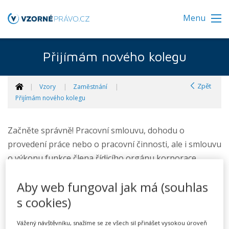
Menu
Přijímám nového kolegu
Zpět
Vzory
Zaměstnání
Přijímám nového kolegu
Začněte správně! Pracovní smlouvu, dohodu o
provedení práce nebo o pracovní činnosti, ale i smlouvu
o výkonu funkce člena řídicího orgánu korporace
sestavíte snadno a rychle. Naše vzory pamatují na
Aby web fungoval jak má (souhlas
všechny v praxi nejčastěji se vyskytující smluvní aspekty
možné spolupráce. Nedovolíme, abyste na něco
s cookies)
zapomněli.
Vážený návštěvníku, snažíme se ze všech sil přinášet vysokou úroveň