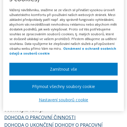
149 Kč
Vážený návštěvníku, snažíme se ze všech sil přinášet vysokou úroveň
uživatelského komfortu při používání našich webových stránek. Mezi
základní předpoklady patří např. aby správně fungovalo vyhledávání,
Předplatné na 7 dní
abychom vás neobtěžovali nevhodnou reklamou nebo abychom měli
Možnost vytvořit až 5 dokumentů
dostatek podnětů, jak web vylepšovat. Proto od Vás potřebujeme
Neomezené stahování vytvořených dokumentů
souhlas se zpracováním souborů cookies, tj. malých souborů, které
se dočasně ukládají ve vašem prohlížeči. Předem děkujeme za udělení
souhlasu. Data využijeme ke zlepšování našich služeb a přizpůsobení
Vyplnit vzor
obsahu webu přímo Vám na míru.
Oznámení o ochraně osobních
údajů a souborů cookie
Potřebujete změnit nebo doplnit existující dohodu o
Zamítnout vše
pracovní činnosti? Použijte tento dodatek. Při
provádění změn však dbejte na to, aby nová ustanovení
Přijmout všechny soubory cookie
nekolidovala s částmi dohody, které se nemění.
Nastavení souborů cookie
Související vzory:
DOHODA O PRACOVNÍ ČINNOSTI
DOHODA O UKONČENÍ DOHODY O PRACOVNÍ