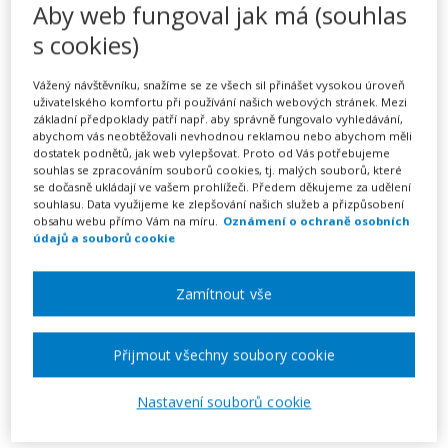
způsobené zaměstnancem
Aby web fungoval jak má (souhlas
zaměstnavateli
s cookies)
249 Kč
Vážený návštěvníku, snažíme se ze všech sil přinášet vysokou úroveň
uživatelského komfortu při používání našich webových stránek. Mezi
základní předpoklady patří např. aby správně fungovalo vyhledávání,
Předplatné na 7 dní
abychom vás neobtěžovali nevhodnou reklamou nebo abychom měli
Možnost vytvořit až 5 dokumentů
dostatek podnětů, jak web vylepšovat. Proto od Vás potřebujeme
Neomezené stahování vytvořených dokumentů
souhlas se zpracováním souborů cookies, tj. malých souborů, které
se dočasně ukládají ve vašem prohlížeči. Předem děkujeme za udělení
souhlasu. Data využijeme ke zlepšování našich služeb a přizpůsobení
Vyplnit vzor
obsahu webu přímo Vám na míru.
Oznámení o ochraně osobních
údajů a souborů cookie
Zamítnout vše
Dnes už je celkem běžné, že zaměstnanec má
k dispozici služební telefon, počítač či automobil. Co
když mu ale telefon nebo počítač někdo ukradne? Auto
Přijmout všechny soubory cookie
nabourá při dopravní nehodě a je na odpis? Nebo
Nastavení souborů cookie
škoda vznikne tím, že zaměstnanec poskytne
obchodnímu partnerovi nepravdivé a nepřesné