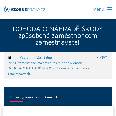
Menu
DOHODA O NÁHRADĚ ŠKODY
způsobené zaměstnancem
zaměstnavateli
Zpět
Vzory
Zaměstnání
Svěřuji zaměstnanci majetek a řeším odpovědnost
DOHODA O NÁHRADĚ ŠKODY způsobené zaměstnancem
zaměstnavateli
Doba vyplnění vzoru:
7 minut
Dohoda o náhradě škody