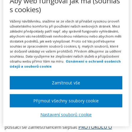
Aby web fungoval jak má (souhlas
ztrátu svěřených věcí (nad
s cookies)
50.000,- Kč)
Vážený návštěvníku, snažíme se ze všech sil přinášet vysokou úroveň
249 Kč
uživatelského komfortu při používání našich webových stránek. Mezi
základní předpoklady patří např. aby správně fungovalo vyhledávání,
abychom vás neobtěžovali nevhodnou reklamou nebo abychom měli
Předplatné na 7 dní
dostatek podnětů, jak web vylepšovat. Proto od Vás potřebujeme
Možnost vytvořit až 5 dokumentů
souhlas se zpracováním souborů cookies, tj. malých souborů, které
Neomezené stahování vytvořených dokumentů
se dočasně ukládají ve vašem prohlížeči. Předem děkujeme za udělení
souhlasu. Data využijeme ke zlepšování našich služeb a přizpůsobení
obsahu webu přímo Vám na míru.
Oznámení o ochraně osobních
Vyplnit vzor
údajů a souborů cookie
Zamítnout vše
Dáváte zaměstnanci k dispozici notebook, telefon nebo
jiné pracovní pomůcky určené k výkonu práce? V
Přijmout všechny soubory cookie
případě, že hodnota věcí převyšuje 50.000,- Kč, je
potřeba uzavřít dohodu o odpovědnosti za ztrátu
Nastavení souborů cookie
svěřených věcí (pokud jde o věci do hodnoty 50.000,- Kč,
postačí se zaměstnancem sepsat
PROTOKOLU O