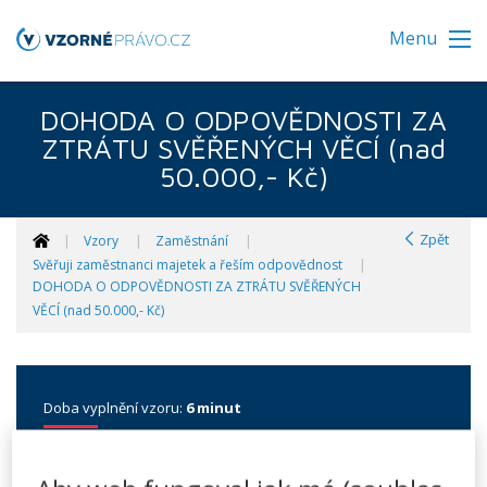
Menu
DOHODA O ODPOVĚDNOSTI ZA
ZTRÁTU SVĚŘENÝCH VĚCÍ (nad
50.000,- Kč)
Zpět
Vzory
Zaměstnání
Svěřuji zaměstnanci majetek a řeším odpovědnost
DOHODA O ODPOVĚDNOSTI ZA ZTRÁTU SVĚŘENÝCH
VĚCÍ (nad 50.000,- Kč)
Doba vyplnění vzoru:
6 minut
Dohoda o odpovědnosti za