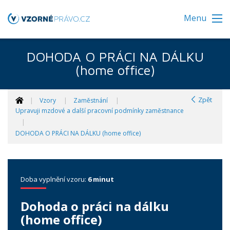
Menu
DOHODA O PRÁCI NA DÁLKU
(home office)
Zpět
Vzory
Zaměstnání
Upravuji mzdové a další pracovní podmínky zaměstnance
DOHODA O PRÁCI NA DÁLKU (home office)
Doba vyplnění vzoru:
6 minut
Dohoda o práci na dálku
(home office)