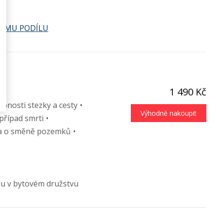
KÉMU PODÍLU
1 490 Kč
bnosti stezky a cesty
Výhodně nakoupit
případ smrti
a o směně pozemků
lu v bytovém družstvu