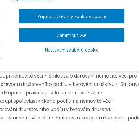
 vzory:
Přijmout všechny soubory cookie
Í O NEVYUŽITÍ PŘEDKUPNÍHO PRÁVA KE SPOLUVLASTNIC
Zamítnout vše
ástí balíčku:
Nastavení souborů cookie
RUJI NEBO MĚNÍM NEMOVITOST
(11 VZORŮ)
ízení služebnosti bytu
Smlouva o zřízení pozemkové služe
oupi nemovité věci
Smlouva o darování nemovité věci pro 
převodu družstevního podílu v bytovém družstvu
Smlouv
edkupního práva k podílu na nemovité věci
koupi spoluvlastnického podílu na nemovité věci
arování družstevního podílu v bytovém družstvu
arování nemovité věci
Smlouva o koupi družstevního podí