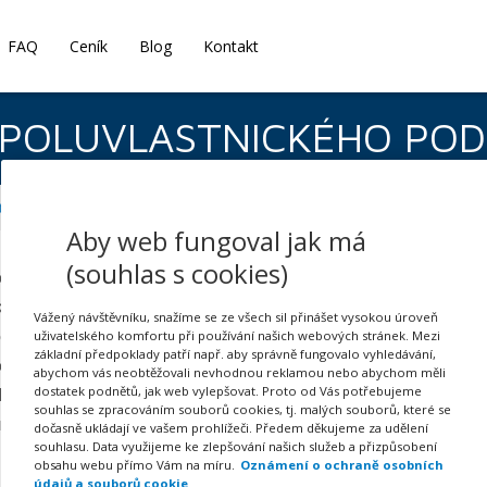
FAQ
Ceník
Blog
Kontakt
SPOLUVLASTNICKÉHO PODÍL
tost
NABÍDKA KE KOUPI SPOLUVLASTNICKÉHO PODÍLU na nemovité věci
Aby web fungoval jak má
(souhlas s cookies)
ctví může za určitých podmínek svazovat nikoli jen společens
y jste od začátku nemohli ovlivnit svoje práva a povinnosti
Vážený návštěvníku, snažíme se ze všech sil přinášet vysokou úroveň
chcete převést (prodat nebo i darovat) dříve než po uplynutí
uživatelského komfortu při používání našich webových stránek. Mezi
základní předpoklady patří např. aby správně fungovalo vyhledávání,
terý občanský zákoník nepovažuje za osoby vám blízké (zje
abychom vás neobtěžovali nevhodnou reklamou nebo abychom měli
kům, aby si podíl koupili oni. Svůj záměr zcizit svůj podíl (t
dostatek podnětů, jak web vylepšovat. Proto od Vás potřebujeme
souhlas se zpracováním souborů cookies, tj. malých souborů, které se
t náležitě promyslet a obstarat finance na úhradu ceny. Lhů
dočasně ukládají ve vašem prohlížeči. Předem děkujeme za udělení
souhlasu. Data využijeme ke zlepšování našich služeb a přizpůsobení
obsahu webu přímo Vám na míru.
Oznámení o ochraně osobních
údajů a souborů cookie