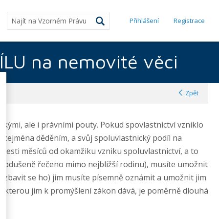
Přihlášení
Registrace
U na nemovité věci
Zpět
kými, ale i právními pouty. Pokud spovlastnictví vzniklo
, zejména děděním, a svůj spoluvlastnický podíl na
 šesti měsíců od okamžiku vzniku spoluvlastnictví, a to
dnodušeně řečeno mimo nejbližší rodinu), musíte umožnit
ady zbavit se ho) jim musíte písemně oznámit a umožnit jim
ta, kterou jim k promýšlení zákon dává, je poměrně dlouhá