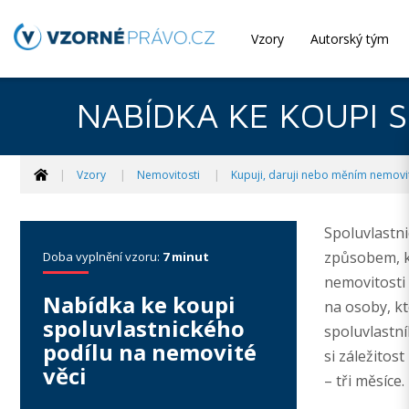
Vzory
Autorský tým
NABÍDKA KE KOUPI 
Vzory
Nemovitosti
Kupuji, daruji nebo měním nemovi
Spoluvlastni
způsobem, kd
Doba vyplnění vzoru:
7 minut
nemovitosti 
Nabídka ke koupi
na osoby, k
spoluvlastnického
spoluvlastní
podílu na nemovité
si záležitos
věci
– tři měsíce.