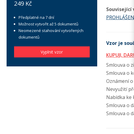
249 Kč
Související
PROHLÁŠEN
Předplatné na 7 dní
Možnost vytvořit až 5 dokumentů
Neomezené stahování vytvořených
dokumentů
Vzor je souč
Vyplnit vzor
KUPUJI, DA
Smlouva o zř
Smlouva o k
Oznámení o 
Nevyužití př
Nabídka ke 
Smlouva o d
Smlouva o d