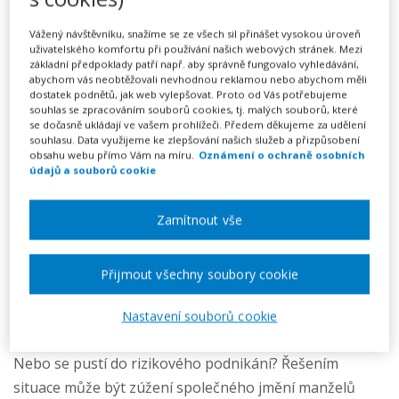
jmění manželů za trvání
manželství
Vážený návštěvníku, snažíme se ze všech sil přinášet vysokou úroveň
uživatelského komfortu při používání našich webových stránek. Mezi
základní předpoklady patří např. aby správně fungovalo vyhledávání,
Předplatné na 7 dní
abychom vás neobtěžovali nevhodnou reklamou nebo abychom měli
Možnost vytvořit až 5 dokumentů
dostatek podnětů, jak web vylepšovat. Proto od Vás potřebujeme
Neomezené stahování vytvořených dokumentů
souhlas se zpracováním souborů cookies, tj. malých souborů, které
se dočasně ukládají ve vašem prohlížeči. Předem děkujeme za udělení
souhlasu. Data využijeme ke zlepšování našich služeb a přizpůsobení
Momentálně nedostupné
obsahu webu přímo Vám na míru.
Oznámení o ochraně osobních
údajů a souborů cookie
Co je moje, to je tvoje! Takto zjednodušeně lze
Zamítnout vše
charakterizovat společné jmění manželů. Toto
uspořádání však v některých případech může přinést
Přijmout všechny soubory cookie
zkázu celé rodině. Co dělat, pokud jeden z manželů
propadne gamblerství či jiné závislosti a dělá dluhy,
Nastavení souborů cookie
které manželé nejsou a nebudou schopni splácet?
Nebo se pustí do rizikového podnikání? Řešením
situace může být zúžení společného jmění manželů