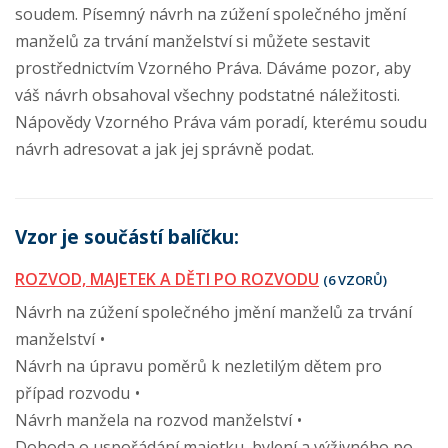
soudem. Písemný návrh na zúžení společného jmění
manželů za trvání manželství si můžete sestavit
prostřednictvím Vzorného Práva. Dáváme pozor, aby
váš návrh obsahoval všechny podstatné náležitosti.
Nápovědy Vzorného Práva vám poradí, kterému soudu
návrh adresovat a jak jej správně podat.
Vzor je součástí balíčku:
ROZVOD, MAJETEK A DĚTI PO ROZVODU
(6 VZORŮ)
Návrh na zúžení společného jmění manželů za trvání
manželství
Návrh na úpravu poměrů k nezletilým dětem pro
případ rozvodu
Návrh manžela na rozvod manželství
Dohoda o uspořádání majetku, bylení a výživného po