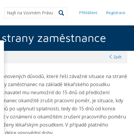
Přihlášení
Registrace
strany zaměstnance
Zpět
tanovených důvodů, které řeší závažné situace na straně
 kdy zaměstnanec na základě lékařského posudku
městnavatel mu neumožnil do 15 dnů od předložení
nanec okamžitě zrušit pracovní poměr, je situace, kdy
 dnů po uplynutí splatnosti, tedy do 15 dnů od konce
í být v oznámení o okamžitém zrušení pracovního poměru
dloženy lékařským posudkem. V případě platného
í délce výpovědní doby.