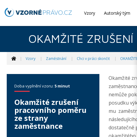
Vzory
Autorský tým
OKAMŽITÉ ZRUŠENÍ 
Vzory
Zaměstnání
Chci v práci skončit
OKAMŽITÉ
Okamžité zr
zaměstnance
Doba vyplnění vzoru:
5 minut
nemůže pokra
Okamžité zrušení
posudku výk
pracovního poměru
mu zaměstnav
ze strany
následující
zaměstnance
dostatečně 
okamžitého 