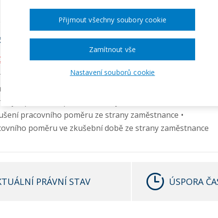
Přijmout všechny soubory cookie
ástí balíčku:
Zamítnout vše
CI SKONČIT
(5 VZORŮ)
Nastavení souborů cookie
ody o pracovní činnosti ze strany zaměstnance
racovního poměru ze strany zaměstnance
ody o provedení práce ze strany zaměstnance
ušení pracovního poměru ze strany zaměstnance
covního poměru ve zkušební době ze strany zaměstnance
KTUÁLNÍ PRÁVNÍ STAV
ÚSPORA ČA