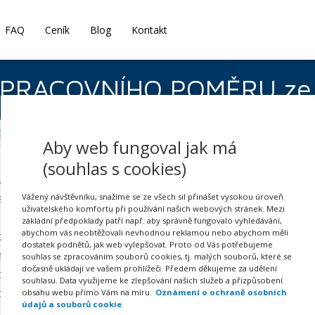
FAQ
Ceník
Blog
Kontakt
PRACOVNÍHO POMĚRU ze 
 ZRUŠENÍ PRACOVNÍHO POMĚRU ze strany zaměstnance
Aby web fungoval jak má
(souhlas s cookies)
ušení ze strany zaměstnance lze použít pouze ze zákonem s
. Buď se jedná o zdravotní důvody na straně zaměstnance,
Vážený návštěvníku, snažíme se ze všech sil přinášet vysokou úroveň
uživatelského komfortu při používání našich webových stránek. Mezi
čovat ve své práci, aniž by vážně ohrozil své zdraví a za
základní předpoklady patří např. aby správně fungovalo vyhledávání,
abychom vás neobtěžovali nevhodnou reklamou nebo abychom měli
on jiné, vhodnější práce. Druhým případem, kdy může zaměst
dostatek podnětů, jak web vylepšovat. Proto od Vás potřebujeme
atel nevyplatil mzdu, náhradu mzdy či její část, a to do 15
souhlas se zpracováním souborů cookies, tj. malých souborů, které se
dočasně ukládají ve vašem prohlížeči. Předem děkujeme za udělení
ho kalendářního měsíce. Jedná se o důvody závažné a musej
souhlasu. Data využijeme ke zlepšování našich služeb a přizpůsobení
popsány a konkretizovány. Zdravotní důvody musejí být po
obsahu webu přímo Vám na míru.
Oznámení o ochraně osobních
údajů a souborů cookie
zrušení má zaměstnanec nárok na náhradu mzdy odpovídajíc