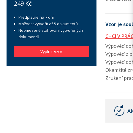
249 Kč
Předplatné na 7 dní
Možnost vytvořit až 5 dokumentů
Vzor je souč
Neomezené stahování vytvořených
CHCI V PRÁ
dokumentů
Výpověď doh
Vyplnit vzor
Výpověď z p
Výpověď doh
Okamžité zr
Zrušení pra
A