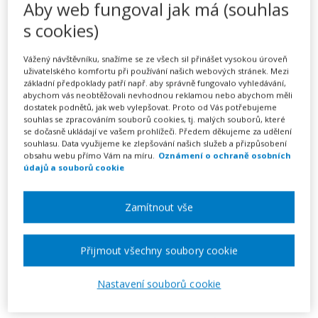
ke zpracování osobních údajů
Aby web fungoval jak má (souhlas
s cookies)
149 Kč
Vážený návštěvníku, snažíme se ze všech sil přinášet vysokou úroveň
Předplatné na 7 dní
uživatelského komfortu při používání našich webových stránek. Mezi
Možnost vytvořit až 5 dokumentů
základní předpoklady patří např. aby správně fungovalo vyhledávání,
abychom vás neobtěžovali nevhodnou reklamou nebo abychom měli
Neomezené stahování vytvořených dokumentů
dostatek podnětů, jak web vylepšovat. Proto od Vás potřebujeme
souhlas se zpracováním souborů cookies, tj. malých souborů, které
se dočasně ukládají ve vašem prohlížeči. Předem děkujeme za udělení
Vyplnit vzor
souhlasu. Data využijeme ke zlepšování našich služeb a přizpůsobení
obsahu webu přímo Vám na míru.
Oznámení o ochraně osobních
údajů a souborů cookie
Do systematické evidence zpracování osobních údajů je
potřeba zaznamenat, jaké IT systémy provádějí
Zamítnout vše
konkrétní zpracování osobních údajů, jelikož každé
zpracování osobních údajů v organizaci musí projít
Přijmout všechny soubory cookie
interním posouzením, zda je v souladu se zásadami
zpracování osobních údajů a dalšími, navazujícími
Nastavení souborů cookie
ustanoveními GDPR. Tento proces je klíčový a jeho