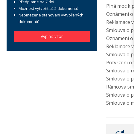
Předplatné na 7 dní
Plná moc k p
Možnost vytvořit až 5 dokumentů
Oznámení o 
Neomezené stahování vytvořených
dokumentů
Reklamace va
Smlouva o p
Vyplnit vzor
Oznámení o v
Reklamace va
Smlouva o p
Potvrzení o 
Smlouva o r
Smlouva o po
Rámcová sml
Smlouva o p
Smlouva o ml