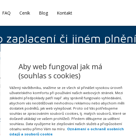
FAQ
Ceník
Blog
Kontakt
 zaplacení či jiném plněn
zaplacení či jiném plnění (Kvitance)
Aby web fungoval jak má
(souhlas s cookies)
vám bude hodit, pokud jste přijali platbu nebo jakékoli jiné 
placení či dodání písemně potvrdili. Kvitanci využijete přede
Vážený návštěvníku, snažíme se ze všech sil přinášet vysokou úroveň
uživatelského komfortu při používání našich webových stránek. Mezi
ují jen málokdy.
základní předpoklady patří např. aby správně fungovalo vyhledávání,
abychom vás neobtěžovali nevhodnou reklamou nebo abychom měli
dostatek podnětů, jak web vylepšovat. Proto od Vás potřebujeme
souhlas se zpracováním souborů cookies, tj. malých souborů, které se
dočasně ukládají ve vašem prohlížeči. Předem děkujeme za udělení
ástí balíčku:
souhlasu. Data využijeme ke zlepšování našich služeb a přizpůsobení
obsahu webu přímo Vám na míru.
Oznámení o ochraně osobních
SMLOUVY
(19 VZORŮ)
údajů a souborů cookie