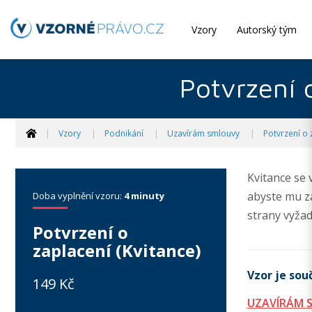
Vzory
Autorský tým
Potvrzení o
Vzory
Podnikání
Uzavírám smlouvy
Potvrzení o 
Kvitance se 
abyste mu za
Doba vyplnění vzoru:
4 minuty
strany vyžad
Potvrzení o
zaplacení (Kvitance)
Vzor je souč
149 Kč
UZAVÍRÁM 