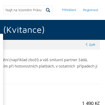
Přihlášení
Registrace
í (Kvitance)
Zpět
plnění (například zboží) a váš smluvní partner žádá,
vším při hotovostních platbách, v ostatních případech ji
1 490 Kč