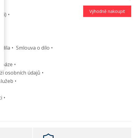
Výhodně nakoupit
ci)
 díla
Smlouva o dílo
tabáze
zi osobních údajů
služeb
i