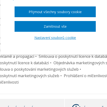
odpisu listiny
vyřízení reklamace vad zakoupené věci (odpověď na reklama
Přijmout všechny soubory cookie
d zakoupené věci (jinak také uplatnění práv z vad)
artnerství a propagaci
Zamítnout vše
yřízení reklamace vad díla (odpověď na reklamaci)
d díla (jinak také uplatnění práv z vad)
Protokol o předání
Nastavení souborů cookie
odnikatelském nájmu movité věci
zaplacení či jiném plnění (kvitance)
Protokol o předání da
eklamě a propagaci
Smlouva o poskytnutí licence k databá
skytnutí licence k databázi
Objednávka marketingových 
ouva o poskytování marketingových služeb
oskytnutí marketingových služeb
Prohlášení o mlčenlivost
čenlivosti