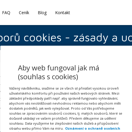
FAQ
Ceník
Blog
Kontakt
orů cookies - zásady a u
osobní údaje
Používání souborů cookies - zásady a udělení souhlasu
Aby web fungoval jak má
(souhlas s cookies)
bory cookies na internetových stránkách je od 1. 1. 2022 m
žitím souhlas (to se netýká pouze cookies nezbytně nutnýc
Vážený návštěvníku, snažíme se ze všech sil přinášet vysokou úroveň
ty, které v interaktivním formuláři přizpůsobíte svým inte
uživatelského komfortu při používání našich webových stránek. Mezi
užijete pro informování uživatelů Vašich stránek a případn
základní předpoklady patří např. aby správně fungovalo vyhledávání,
abychom vás neobtěžovali nevhodnou reklamou nebo abychom měli
vní a druhou úroveň cookies lišty / banneru a Zásady použi
dostatek podnětů, jak web vylepšovat. Proto od Vás potřebujeme
souhlas se zpracováním souborů cookies, tj. malých souborů, které se
dočasně ukládají ve vašem prohlížeči. Předem děkujeme za udělení
souhlasu. Data využijeme ke zlepšování našich služeb a přizpůsobení
 informace k používání souborů cookies nabízíme v blogov
obsahu webu přímo Vám na míru.
Oznámení o ochraně osobních