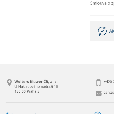
Smlouva o z
A
Wolters Kluwer ČR, a. s.
+420 
U Nákladového nádraží 10
130 00 Praha 3
cs-vz