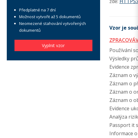
zde:
HTTPS:
Předplatné na 7 dní
Možnost vytvořit až 5 dokumentů
Neomezené stahování vytvořených
Vzor je souč
dokumentů
ZPRACOVÁV
Vyplnit vzor
Používání s
Výsledky pr
Evidence zp
Záznam o vý
Záznam o př
Záznam o om
Záznam o ob
Evidence uk
Analýza rizi
Passport it
Informace o 