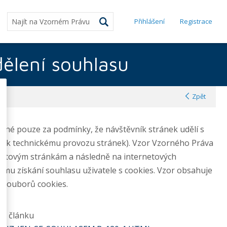
Přihlášení
Registrace
dělení souhlasu
Zpět
ožné pouze za podmínky, že návštěvník stránek udělí s
h k technickému provozu stránek). Vzor Vzorného Práva
rnetovým stránkám a následně na internetových
ému získání souhlasu uživatele s cookies. Vzor obsahuje
tí souborů cookies.
ém článku