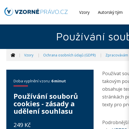
Vzory
Autorský tým
Používání soub
Vzory
Ochrana osobních údajů (GDPR)
Zpracovávám 
Používat sou
takovým pou
Doba vyplnění vzoru:
6 minut
obsahuje tex
Používání souborů
stránkách po
cookies - zásady a
texty pro pr
udělení souhlasu
Podrobnější
249 Kč