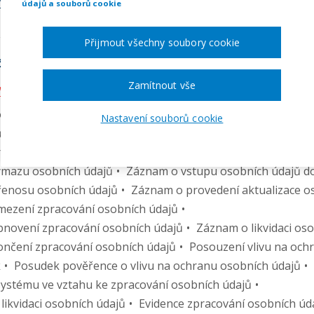
//WWW.VZORNEPRAVO.CZ/CZ/BLOG/COOKIES-V-ROCE-2022
údajů a souborů cookie
Přijmout všechny soubory cookie
ástí balíčku:
Zamítnout vše
ÁM OSOBNÍ ÚDAJE
(19 VZORŮ)
ouborů cookies - zásady a udělení souhlasu
Nastavení souborů cookie
ůzkumu o vlivu na ochranu osobních údajů
racování osobních údajů a návrh na jeho změnu
mazu osobních údajů
Záznam o vstupu osobních údajů do
enosu osobních údajů
Záznam o provedení aktualizace o
ezení zpracování osobních údajů
novení zpracování osobních údajů
Záznam o likvidaci os
ončení zpracování osobních údajů
Posouzení vlivu na och
k
Posudek pověřence o vlivu na ochranu osobních údajů
 systému ve vztahu ke zpracování osobních údajů
likvidaci osobních údajů
Evidence zpracování osobních úd