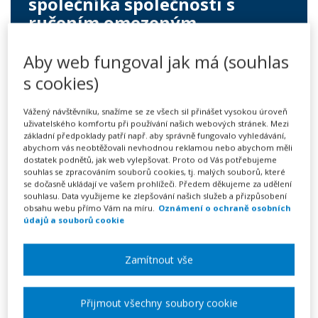
společníka společnosti s
ručením omezeným
249 Kč
Aby web fungoval jak má (souhlas
s cookies)
Předplatné na 7 dní
Možnost vytvořit až 5 dokumentů
Vážený návštěvníku, snažíme se ze všech sil přinášet vysokou úroveň
Neomezené stahování vytvořených dokumentů
uživatelského komfortu při používání našich webových stránek. Mezi
základní předpoklady patří např. aby správně fungovalo vyhledávání,
abychom vás neobtěžovali nevhodnou reklamou nebo abychom měli
Vyplnit vzor
dostatek podnětů, jak web vylepšovat. Proto od Vás potřebujeme
souhlas se zpracováním souborů cookies, tj. malých souborů, které
se dočasně ukládají ve vašem prohlížeči. Předem děkujeme za udělení
souhlasu. Data využijeme ke zlepšování našich služeb a přizpůsobení
obsahu webu přímo Vám na míru.
Oznámení o ochraně osobních
Ve společnostech s ručením omezením, které mají
údajů a souborů cookie
jediného společníka, se nekoná valná hromada a místo
ní rozhoduje písemně jediný společník. Existuje celá
Zamítnout vše
řada rozhodnutí, která je nezbytné v běžném provozu
společnosti činit. Typicky půjde zejména o rozhodnutí o
Přijmout všechny soubory cookie
volbě a odvolání jednatelů, členů dozorčí rady nebo