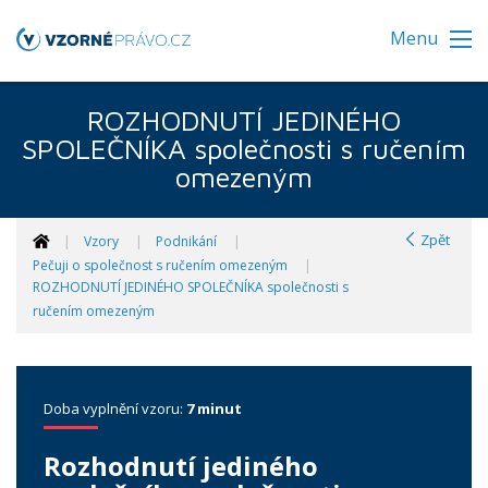
Menu
ROZHODNUTÍ JEDINÉHO
SPOLEČNÍKA společnosti s ručením
omezeným
Zpět
Vzory
Podnikání
Pečuji o společnost s ručením omezeným
ROZHODNUTÍ JEDINÉHO SPOLEČNÍKA společnosti s
ručením omezeným
Doba vyplnění vzoru:
7 minut
Rozhodnutí jediného