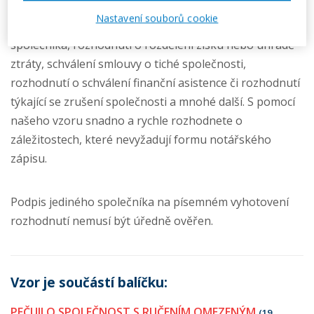
likvidátora, rozhodnutí o schválení účetní závěrky
Nastavení souborů cookie
společnosti, rozhodnutí týkající se povinností
společníka, rozhodnutí o rozdělení zisku nebo úhradě
ztráty, schválení smlouvy o tiché společnosti,
rozhodnutí o schválení finanční asistence či rozhodnutí
týkající se zrušení společnosti a mnohé další. S pomocí
našeho vzoru snadno a rychle rozhodnete o
záležitostech, které nevyžadují formu notářského
zápisu.
Podpis jediného společníka na písemném vyhotovení
rozhodnutí nemusí být úředně ověřen.
Vzor je součástí balíčku:
PEČUJI O SPOLEČNOST S RUČENÍM OMEZENÝM
(19