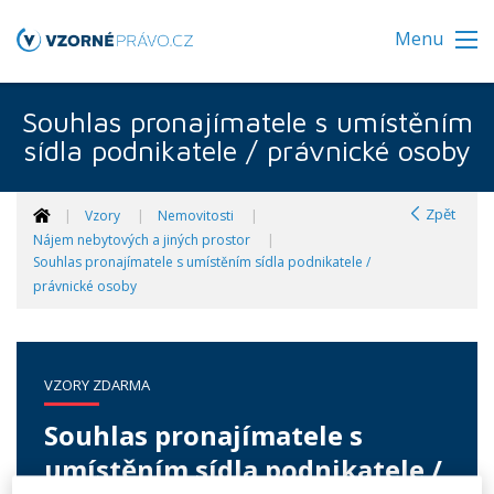
Menu
Souhlas pronajímatele s umístěním
sídla podnikatele / právnické osoby
Zpět
Vzory
Nemovitosti
Nájem nebytových a jiných prostor
Souhlas pronajímatele s umístěním sídla podnikatele /
právnické osoby
VZORY ZDARMA
Souhlas pronajímatele s
umístěním sídla podnikatele /