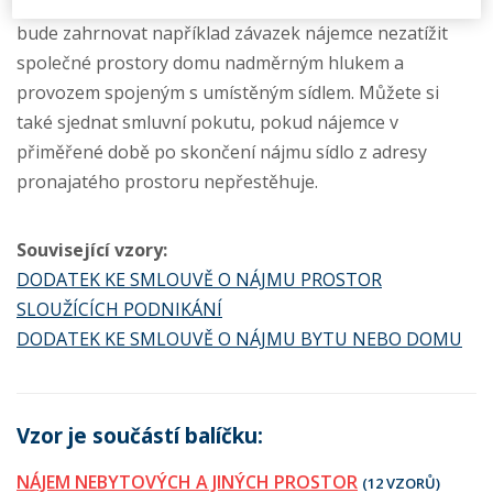
prostřednictvím dodatku ke smlouvě. Obvyklé ujednání
bude zahrnovat například závazek nájemce nezatížit
společné prostory domu nadměrným hlukem a
provozem spojeným s umístěným sídlem. Můžete si
také sjednat smluvní pokutu, pokud nájemce v
přiměřené době po skončení nájmu sídlo z adresy
pronajatého prostoru nepřestěhuje.
Související vzory:
DODATEK KE SMLOUVĚ O NÁJMU PROSTOR
SLOUŽÍCÍCH PODNIKÁNÍ
DODATEK KE SMLOUVĚ O NÁJMU BYTU NEBO DOMU
Vzor je součástí balíčku:
NÁJEM NEBYTOVÝCH A JINÝCH PROSTOR
(12 VZORŮ)