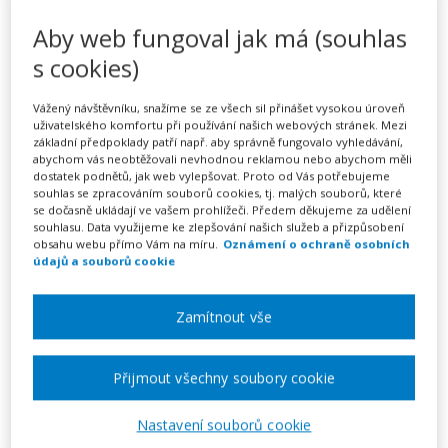
právnické osoby
Aby web fungoval jak má (souhlas
Tento vzor je ZDARMA
s cookies)
Vyplnit vzor
Vážený návštěvníku, snažíme se ze všech sil přinášet vysokou úroveň
uživatelského komfortu při používání našich webových stránek. Mezi
základní předpoklady patří např. aby správně fungovalo vyhledávání,
abychom vás neobtěžovali nevhodnou reklamou nebo abychom měli
Může nájemce na adrese pronajatého bytu nebo domu
dostatek podnětů, jak web vylepšovat. Proto od Vás potřebujeme
souhlas se zpracováním souborů cookies, tj. malých souborů, které
umístnit sídlo svého podnikání nebo sídlo společnosti či
se dočasně ukládají ve vašem prohlížeči. Předem děkujeme za udělení
jiné právnické osoby? Ano, může, potřebuje k tomu
souhlasu. Data využijeme ke zlepšování našich služeb a přizpůsobení
obsahu webu přímo Vám na míru.
Oznámení o ochraně osobních
však písemný souhlas pronajímatele s úředně
údajů a souborů cookie
ověřeným podpisem. Sídlo podnikání nebo právnické
osoby je možné umístit i na adresu bytu, jestliže to
Zamítnout vše
nenaruší klid a pořádek v domě.
Přijmout všechny soubory cookie
Pokud nemáte podmínky umístění sídla domluvené v
nájemní smlouvě, doporučujeme je dojednat
Nastavení souborů cookie