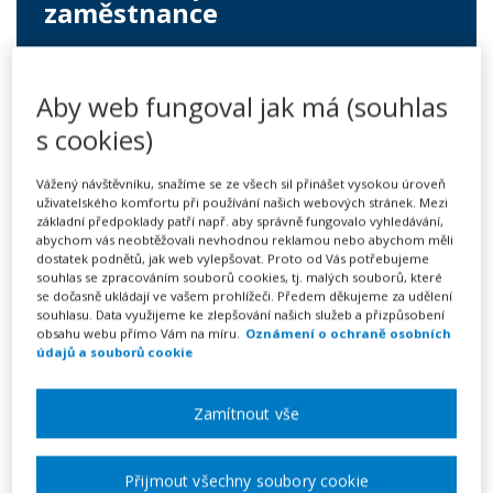
zaměstnance
249 Kč
Aby web fungoval jak má (souhlas
Předplatné na 7 dní
s cookies)
Možnost vytvořit až 5 dokumentů
Neomezené stahování vytvořených dokumentů
Vážený návštěvníku, snažíme se ze všech sil přinášet vysokou úroveň
uživatelského komfortu při používání našich webových stránek. Mezi
Vyplnit vzor
základní předpoklady patří např. aby správně fungovalo vyhledávání,
abychom vás neobtěžovali nevhodnou reklamou nebo abychom měli
dostatek podnětů, jak web vylepšovat. Proto od Vás potřebujeme
souhlas se zpracováním souborů cookies, tj. malých souborů, které
se dočasně ukládají ve vašem prohlížeči. Předem děkujeme za udělení
Výpověď ze strany zaměstnavatele dle § 52 písm. d)
souhlasu. Data využijeme ke zlepšování našich služeb a přizpůsobení
zákoníku práce – použijte v případě, že zaměstnanec je
obsahu webu přímo Vám na míru.
Oznámení o ochraně osobních
údajů a souborů cookie
dle lékařského posudku z důvodu svého zdravotního
stavu dlouhodobě nezpůsobilý konat svou práci. Ztráta
Zamítnout vše
zdravotní způsobilosti musí být řádně podložena
lékařským posudkem vydaným poskytovatelem
pracovnělékařských služeb se všemi náležitostmi, ze
Přijmout všechny soubory cookie