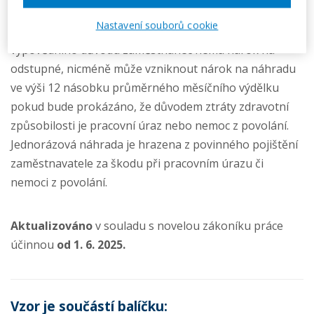
kterého bude jasně vyplývat dlouhodobá ztráta
Nastavení souborů cookie
zdravotní způsobilosti zaměstnance. V případě tohoto
výpovědního důvodu zaměstnanec nemá nárok na
odstupné, nicméně může vzniknout nárok na náhradu
ve výši 12 násobku průměrného měsíčního výdělku
pokud bude prokázáno, že důvodem ztráty zdravotní
způsobilosti je pracovní úraz nebo nemoc z povolání.
Jednorázová náhrada je hrazena z povinného pojištění
zaměstnavatele za škodu při pracovním úrazu či
nemoci z povolání.
Aktualizováno
v souladu s novelou zákoníku práce
účinnou
od 1. 6. 2025.
Vzor je součástí balíčku: