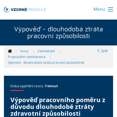
Menu
Výpověď - dlouhodobá ztráta
pracovní způsobilosti
Zpět
Vzory
Zaměstnání
Propouštím zaměstnance
Výpověď - dlouhodobá ztráta pracovní způsobilosti
Doba vyplnění vzoru:
7 minut
Výpověď pracovního poměru z
důvodu dlouhodobé ztráty
zdravotní způsobilosti