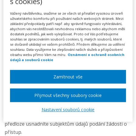
s cookies)
249 Kč
Vážený návštěvníku, snažíme se ze všech sil přinášet vysokou úroveň
uživatelského komfortu při používání našich webových stránek. Mezi
Předplatné na 7 dní
základní předpoklady patří např. aby správně fungovalo vyhledávání,
abychom vás neobtěžovali nevhodnou reklamou nebo abychom měli
Možnost vytvořit až 5 dokumentů
dostatek podnětů, jak web vylepšovat. Proto od Vás potřebujeme
Neomezené stahování vytvořených dokumentů
souhlas se zpracováním souborů cookies, tj. malých souborů, které
se dočasně ukládají ve vašem prohlížeči. Předem děkujeme za udělení
souhlasu. Data využijeme ke zlepšování našich služeb a přizpůsobení
Vyplnit vzor
obsahu webu přímo Vám na míru.
Oznámení o ochraně osobních
údajů a souborů cookie
Přístupem k osobním údajům se rozumí právo subjektu
Zamítnout vše
údajů získat od vás informaci (potvrzení), zda jsou, či
nejsou jeho osobní údaje u vás zpracovávány, a pokud
Přijmout všechny soubory cookie
jsou zpracovávány, má subjekt údajů právo tyto osobní
údaje získat spolu s dalšími informacemi, které se
Nastavení souborů cookie
zpracování jeho osobních údajů týkají. Díky této
předloze usnadníte subjektům údajů podání žádosti o
přístup.