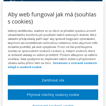
části
Aby web fungoval jak má (souhlas
249 Kč
s cookies)
Předplatné na 7 dní
Možnost vytvořit až 5 dokumentů
Vážený návštěvníku, snažíme se ze všech sil přinášet vysokou úroveň
uživatelského komfortu při používání našich webových stránek. Mezi
Neomezené stahování vytvořených dokumentů
základní předpoklady patří např. aby správně fungovalo vyhledávání,
abychom vás neobtěžovali nevhodnou reklamou nebo abychom měli
Vyplnit vzor
dostatek podnětů, jak web vylepšovat. Proto od Vás potřebujeme
souhlas se zpracováním souborů cookies, tj. malých souborů, které
se dočasně ukládají ve vašem prohlížeči. Předem děkujeme za udělení
souhlasu. Data využijeme ke zlepšování našich služeb a přizpůsobení
obsahu webu přímo Vám na míru.
Oznámení o ochraně osobních
Existence rozhodnutí o přemístění zaměstnavatele
údajů a souborů cookie
nebo jeho části je zásadním a nezbytným podkladem
pro výpověď z důvodu přemístění zaměstnavatele nebo
Zamítnout vše
jeho části. Rozhodnutí nemusí zaměstnavatel zaměstnci
předat, ale měl by jej s obsahem rozhodnutí při předání
Přijmout všechny soubory cookie
výpovědi alespoň rámcově seznámit. K tomu dobře
poslouží vzor oznámení připravený Vzorným Právem.
Nastavení souborů cookie