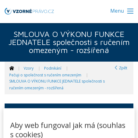
Menu
SMLOUVA O VÝKONU FUNKCE
JEDNATELE společnosti s ručením
omezeným - rozšířená
Zpět
Vzory
Podnikání
Pečuji o společnost s ručením omezeným
SMLOUVA O VÝKONU FUNKCE JEDNATELE společnosti s
ručením omezeným - rozšířená
Doba vyplnění vzoru:
6 minut
Aby web fungoval jak má (souhlas
Smlouva o výkonu funkce
s cookies)