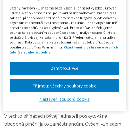
jednatele společnosti s
ručením omezeným -
Vážený návštěvníku, snažíme se ze všech sil přinášet vysokou úroveň
uživatelského komfortu při používání našich webových stránek. Mezi
rozšířená
základní předpoklady patří např. aby správně fungovalo vyhledávání,
abychom vás neobtěžovali nevhodnou reklamou nebo abychom měli
dostatek podnětů, jak web vylepšovat. Proto od Vás potřebujeme
249 Kč
souhlas se zpracováním souborů cookies, tj. malých souborů, které
se dočasně ukládají ve vašem prohlížeči. Předem děkujeme za udělení
souhlasu. Data využijeme ke zlepšování našich služeb a přizpůsobení
Předplatné na 7 dní
obsahu webu přímo Vám na míru.
Oznámení o ochraně osobních
Možnost vytvořit až 5 dokumentů
údajů a souborů cookie
Neomezené stahování vytvořených dokumentů
Zamítnout vše
Vyplnit vzor
Přijmout všechny soubory cookie
Rozšířenou smlouvu o výkonu funkce jednatele je
Nastavení souborů cookie
vhodné použít v případě, kdy výkon funkce jednatele
představuje jedinou (nebo zásadní) výdělečnou činnost.
V těchto případech bývají jednateli poskytována
obdobná plnění jako zaměstnancům. Ovšem vzhledem