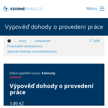
Menu
Výpověď dohody o provedení práce
Zpět
Vzory
Zaměstnání
Propouštím zaměstnance
Výpověď dohody o provedení práce
Doba vyplnění vzoru:
4 minuty
Výpověď dohody o provedení
práce
149 Kč