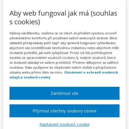
Předplatné na 7 dní
Aby web fungoval jak má (souhlas
Možnost vytvořit až 5 dokumentů
s cookies)
Neomezené stahování vytvořených dokumentů
Vážený návštěvníku, snažíme se ze všech sil přinášet vysokou úroveň
Vyplnit vzor
uživatelského komfortu při používání našich webových stránek. Mezi
základní předpoklady patří např. aby správně fungovalo vyhledávání,
abychom vás neobtěžovali nevhodnou reklamou nebo abychom měli
dostatek podnětů, jak web vylepšovat. Proto od Vás potřebujeme
Dohodu o provedení práce lze vypovědět písemnou
souhlas se zpracováním souborů cookies, tj. malých souborů, které
se dočasně ukládají ve vašem prohlížeči. Předem děkujeme za udělení
výpovědí z jakéhokoli důvodu nebo bez uvedení důvodu
souhlasu. Data využijeme ke zlepšování našich služeb a přizpůsobení
s výpovědní dobou 15 dní počítaných ode dne doručení
obsahu webu přímo Vám na míru.
Oznámení o ochraně osobních
údajů a souborů cookie
výpovědi. To platí za předpokladu, že nebyla výslovně
sjednána jiná délka výpovědní doby nebo jiný způsob
Zamítnout vše
ukončení dohody.
Přijmout všechny soubory cookie
Související vzory:
DOHODA O PROVEDENÍ PRÁCE
Nastavení souborů cookie