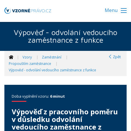
Menu
Výpověď - odvolání vedoucího
zaměstnance z funkce
Zpět
Vzory
Zaměstnání
Propouštím zaměstnance
Výpověď - odvolání vedoucího zaměstnance z funkce
Doba vyplnění vzoru:
6 minut
Výpověď z pracovního poměru
v důsledku odvolání
vedoucího zaměstnance z