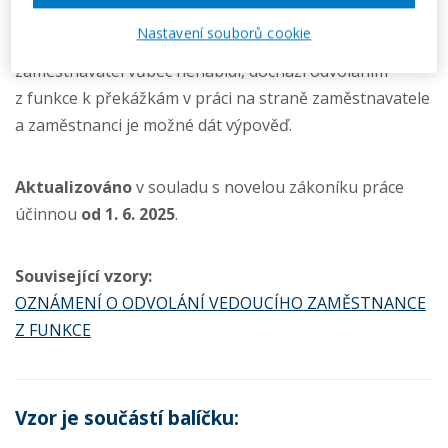
zdravotnímu stavu a kvalifikaci. Pokud zaměstnanec
Nastavení souborů cookie
nabízené pracovní zařazení nepřijal nebo pokud mu jej
zaměstnavatel vůbec nenabídl, dochází odvoláním
z funkce k překážkám v práci na straně zaměstnavatele
a zaměstnanci je možné dát výpověď.
Aktualizováno
v souladu s novelou zákoníku práce
účinnou
od 1. 6. 2025
.
Související vzory:
OZNÁMENÍ O ODVOLÁNÍ VEDOUCÍHO ZAMĚSTNANCE
Z FUNKCE
Vzor je součástí balíčku: