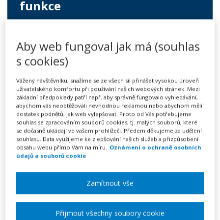
funkce
249 Kč
Aby web fungoval jak má (souhlas
Předplatné na 7 dní
s cookies)
Možnost vytvořit až 5 dokumentů
Neomezené stahování vytvořených dokumentů
Vážený návštěvníku, snažíme se ze všech sil přinášet vysokou úroveň
uživatelského komfortu při používání našich webových stránek. Mezi
Vyplnit vzor
základní předpoklady patří např. aby správně fungovalo vyhledávání,
abychom vás neobtěžovali nevhodnou reklamou nebo abychom měli
dostatek podnětů, jak web vylepšovat. Proto od Vás potřebujeme
souhlas se zpracováním souborů cookies, tj. malých souborů, které
se dočasně ukládají ve vašem prohlížeči. Předem děkujeme za udělení
Výpověď ze strany zaměstnavatele dle § 52 písm. c)
souhlasu. Data využijeme ke zlepšování našich služeb a přizpůsobení
zákoníku práce – použijte v případech, kdy k výpovědi
obsahu webu přímo Vám na míru.
Oznámení o ochraně osobních
údajů a souborů cookie
v důsledku odvolání zaměstnance z funkce. Možnost
odvolat zaměstnance musí být sjednána v pracovní
Zamítnout vše
smlouvě a odvoláním pracovní poměr sám o sobě
nezaniká. Zaměstnavatel je povinen zaměstnanci
Přijmout všechny soubory cookie
nabídnout nové pracovní zařazení odpovídající jeho