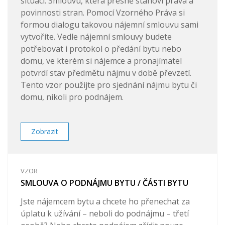
situaci. Smlouvu, která přesně stanoví práva a
povinnosti stran. Pomocí Vzorného Práva si
formou dialogu takovou nájemní smlouvu sami
vytvoříte. Vedle nájemní smlouvy budete
potřebovat i protokol o předání bytu nebo
domu, ve kterém si nájemce a pronajímatel
potvrdí stav předmětu nájmu v době převzetí.
Tento vzor použijte pro sjednání nájmu bytu či
domu, nikoli pro podnájem.
Zobrazit
VZOR
SMLOUVA O PODNÁJMU BYTU / ČÁSTI BYTU
Jste nájemcem bytu a chcete ho přenechat za
úplatu k užívání – neboli do podnájmu – třetí