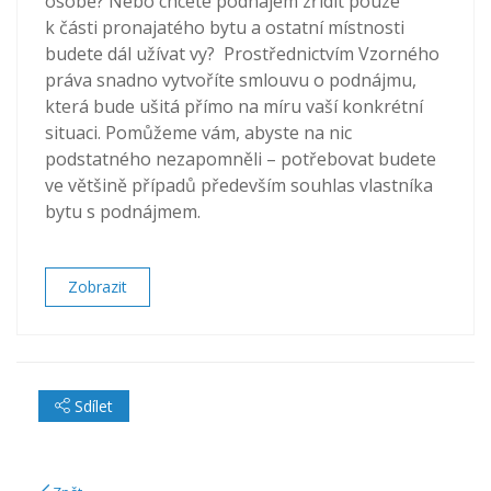
osobě? Nebo chcete podnájem zřídit pouze
k části pronajatého bytu a ostatní místnosti
budete dál užívat vy? Prostřednictvím Vzorného
práva snadno vytvoříte smlouvu o podnájmu,
která bude ušitá přímo na míru vaší konkrétní
situaci. Pomůžeme vám, abyste na nic
podstatného nezapomněli – potřebovat budete
ve většině případů především souhlas vlastníka
bytu s podnájmem.
Zobrazit
Sdílet