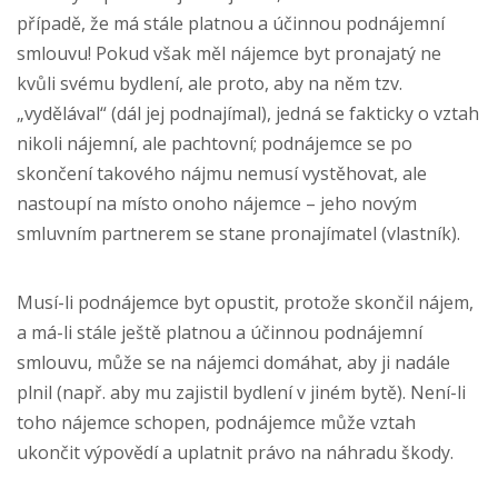
případě, že má stále platnou a účinnou podnájemní
smlouvu! Pokud však měl nájemce byt pronajatý ne
kvůli svému bydlení, ale proto, aby na něm tzv.
„vydělával“ (dál jej podnajímal), jedná se fakticky o vztah
nikoli nájemní, ale pachtovní; podnájemce se po
skončení takového nájmu nemusí vystěhovat, ale
nastoupí na místo onoho nájemce – jeho novým
smluvním partnerem se stane pronajímatel (vlastník).
Musí-li podnájemce byt opustit, protože skončil nájem,
a má-li stále ještě platnou a účinnou podnájemní
smlouvu, může se na nájemci domáhat, aby ji nadále
plnil (např. aby mu zajistil bydlení v jiném bytě). Není-li
toho nájemce schopen, podnájemce může vztah
ukončit výpovědí a uplatnit právo na náhradu škody.