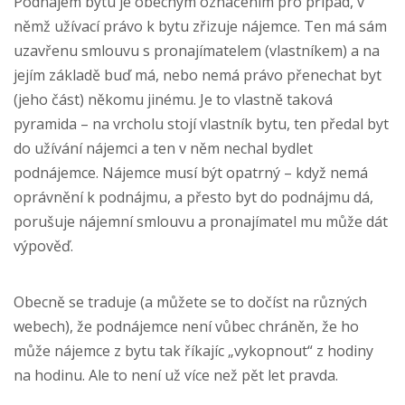
Podnájem bytu je obecným označením pro případ, v
němž užívací právo k bytu zřizuje nájemce. Ten má sám
uzavřenu smlouvu s pronajímatelem (vlastníkem) a na
jejím základě buď má, nebo nemá právo přenechat byt
(jeho část) někomu jinému. Je to vlastně taková
pyramida – na vrcholu stojí vlastník bytu, ten předal byt
do užívání nájemci a ten v něm nechal bydlet
podnájemce. Nájemce musí být opatrný – když nemá
oprávnění k podnájmu, a přesto byt do podnájmu dá,
porušuje nájemní smlouvu a pronajímatel mu může dát
výpověď.
Obecně se traduje (a můžete se to dočíst na různých
webech), že podnájemce není vůbec chráněn, že ho
může nájemce z bytu tak říkajíc „vykopnout“ z hodiny
na hodinu. Ale to není už více než pět let pravda.