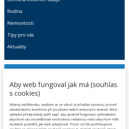
Rodina
Nemovitosti
Tipy pro vás
Aktuality
DALŠÍ ČLÁNKY Z KATEGORIE
Blog
Aby web fungoval jak má (souhlas
s cookies)
VŠE NEJLEPŠÍ V ROCE 2020!
09. 01. 2020
Autor: Vzorné Právo
Vážený návštěvníku, snažíme se ze všech sil přinášet vysokou úroveň
uživatelského komfortu při používání našich webových stránek. Mezi
základní předpoklady patří např. aby správně fungovalo vyhledávání,
Jsme v tom spolu
abychom vás neobtěžovali nevhodnou reklamou nebo abychom měli
31. 03. 2020
dostatek podnětů, jak web vylepšovat. Proto od Vás potřebujeme
souhlas se zpracováním souborů cookies, tj. malých souborů, které