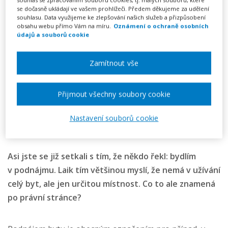
se dočasně ukládají ve vašem prohlížeči. Předem děkujeme za udělení
V ROCE 2021 JEN TO NEJLEPŠÍ
souhlasu. Data využijeme ke zlepšování našich služeb a přizpůsobení
obsahu webu přímo Vám na míru.
Oznámení o ochraně osobních
14. 01. 2021
Autor: Vzorné Právo
údajů a souborů cookie
PŘEJEME VÁM ŠŤASTNÝ ROK 2022
Zamítnout vše
05. 01. 2022
Přijmout všechny soubory cookie
17. 06. 2019
AUTOR: PETR BEZOUŠKA
KATEGORIE:
Nastavení souborů cookie
NEMOVITOSTI
Asi jste se již setkali s tím, že někdo řekl: bydlím
v podnájmu. Laik tím většinou myslí, že nemá v užívání
celý byt, ale jen určitou místnost. Co to ale znamená
po právní stránce?