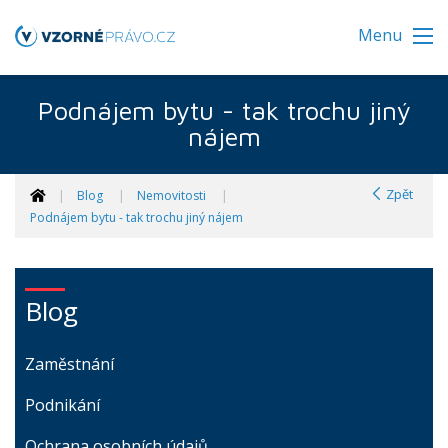
Menu
Podnájem bytu - tak trochu jiný
nájem
Zpět
Blog
Nemovitosti
Podnájem bytu - tak trochu jiný nájem
Blog
Zaměstnání
Podnikání
Ochrana osobních údajů