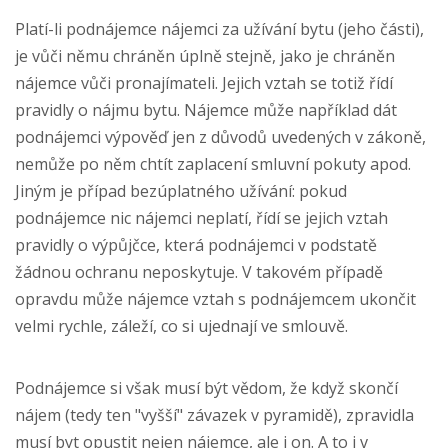
Platí-li podnájemce nájemci za užívání bytu (jeho části),
je vůči němu chráněn úplně stejně, jako je chráněn
nájemce vůči pronajímateli. Jejich vztah se totiž řídí
pravidly o nájmu bytu. Nájemce může například dát
podnájemci výpověď jen z důvodů uvedených v zákoně,
nemůže po něm chtít zaplacení smluvní pokuty apod.
Jiným je případ bezúplatného užívání: pokud
podnájemce nic nájemci neplatí, řídí se jejich vztah
pravidly o výpůjčce, která podnájemci v podstatě
žádnou ochranu neposkytuje. V takovém případě
opravdu může nájemce vztah s podnájemcem ukončit
velmi rychle, záleží, co si ujednají ve smlouvě.
Podnájemce si však musí být vědom, že když skončí
nájem (tedy ten "vyšší" závazek v pyramidě), zpravidla
musí byt opustit nejen nájemce, ale i on. A to i v