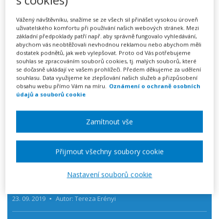
Ochrana osobních údajů
Vážený návštěvníku, snažíme se ze všech sil přinášet vysokou úroveň
Rodina
uživatelského komfortu při používání našich webových stránek. Mezi
základní předpoklady patří např. aby správně fungovalo vyhledávání,
abychom vás neobtěžovali nevhodnou reklamou nebo abychom měli
Nemovitosti
dostatek podnětů, jak web vylepšovat. Proto od Vás potřebujeme
souhlas se zpracováním souborů cookies, tj. malých souborů, které
Tipy pro vás
se dočasně ukládají ve vašem prohlížeči. Předem děkujeme za udělení
souhlasu. Data využijeme ke zlepšování našich služeb a přizpůsobení
obsahu webu přímo Vám na míru.
Oznámení o ochraně osobních
Aktuality
údajů a souborů cookie
Všechny články
Zamítnout vše
Přijmout všechny soubory cookie
DALŠÍ ČLÁNKY Z KATEGORIE
Tipy pro vás
Nastavení souborů cookie
Zaměstnávání mladistvých
23. 09. 2019
Autor: Tereza Erényi