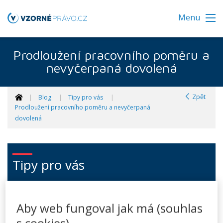
Menu
Prodloužení pracovního poměru a
nevyčerpaná dovolená
Zpět
Blog
Tipy pro vás
Prodloužení pracovního poměru a nevyčerpaná
dovolená
Tipy pro vás
Zaměstnání
Aby web fungoval jak má (souhlas
Podnikání
s cookies)