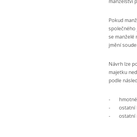
manželství 
Pokud manžel
společného 
se manželé 
jmění soude
Návrh lze po
majetku ned
podle následu
- hmotné mov
- ostatní h
- ostatní m