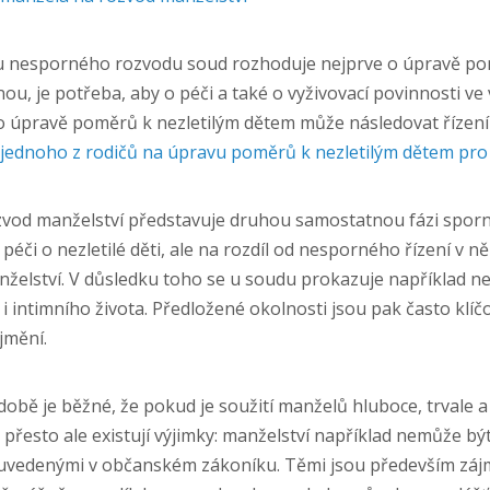
 u nesporného rozvodu soud rozhoduje nejprve o úpravě pom
ou, je potřeba, aby o péči a také o vyživovací povinnosti ve
o úpravě poměrů k nezletilým dětem může následovat řízení
jednoho z rodičů na úpravu poměrů k nezletilým dětem pro
vod manželství představuje druhou samostatnou fázi sporn
 péči o nezletilé děti, ale na rozdíl od nesporného řízení v n
želství. V důsledku toho se u soudu prokazuje například n
i intimního života. Předložené okolnosti jsou pak často klí
jmění.
obě je běžné, že pokud je soužití manželů hluboce, trvale 
 přesto ale existují výjimky: manželství například nemůže b
uvedenými v občanském zákoníku. Těmi jsou především zájmy