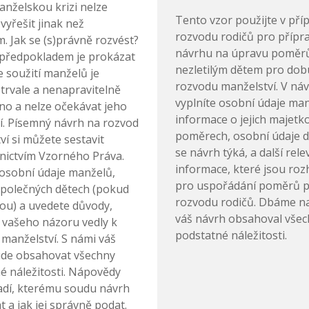
nželskou krizi nelze
Tento vzor použijte v pří
vyřešit jinak než
rozvodu rodičů pro přípr
. Jak se (s)právně rozvést?
návrhu na úpravu poměr
předpokladem je prokázat
nezletilým dětem pro dobu
e soužití manželů je
rozvodu manželství. V ná
 trvale a nenapravitelně
vyplníte osobní údaje man
no a nelze očekávat jeho
informace o jejich majetk
. Písemný návrh na rozvod
poměrech, osobní údaje dět
ví si můžete sestavit
se návrh týká, a další rele
nictvím Vzorného Práva.
informace, které jsou roz
 osobní údaje manželů,
pro uspořádání poměrů 
společných dětech (pokud
rozvodu rodičů. Dbáme na
sou) a uvedete důvody,
váš návrh obsahoval vše
e vašeho názoru vedly k
podstatné náležitosti.
 manželství. S námi váš
de obsahovat všechny
é náležitosti. Nápovědy
dí, kterému soudu návrh
 a jak jej správně podat.