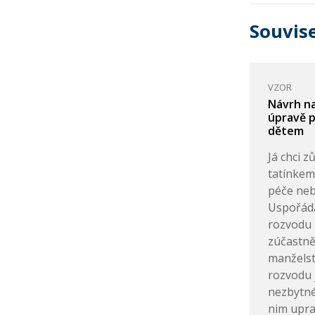
Souvise
VZOR
Návrh na
úpravě p
dětem
Já chci z
tatínkem
péče neb
Uspořád
rozvodu 
zúčastně
manželstv
rozvodu j
nezbytné
nim upra