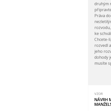
druhým r
připravt
Práva do
nezletil
rozvodu,
ke schvál
Chcete-l
rozvedl a
jeho rozv
dohody j
musíte sp
VZOR
NÁVRH 
MANŽELS