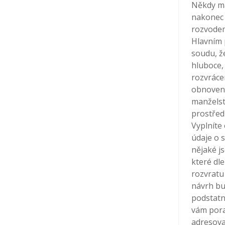
Někdy ma
nakonec 
rozvodem
Hlavním 
soudu, ž
hluboce,
rozvráce
obnovení
manželst
prostřed
Vyplníte
údaje o 
nějaké j
které dl
rozvratu
návrh bu
podstatn
vám pora
adresovat