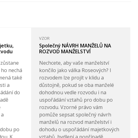
VZOR
jetku,
Společný NÁVRH MANŽELŮ NA
ozvodu
ROZVOD MANŽELSTVÍ
 zůstane
Nechcete, aby vaše manželství
 ho nechá
končilo jako válka Roseových? I
mená také
rozvodem lze projít v klidu a
sti a
důstojně, pokud se oba manželé
řádání do
dohodnou vedle rozvodu i na
padě
uspořádání vztahů pro dobu po
é
rozvodu. Vzorné právo vám
 a
pomůže sepsat společný návrh
o
manželů na rozvod manželství i
 dobu po
dohodu o uspořádání majetkových
dou. K
vztahů, bydlení a popřípadě