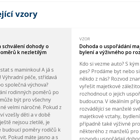
jící vzory
VZOR
 schválení dohody o
Dohoda o uspořádání ma
oměrů k nezletilým
bylení a výživného po r
Kdo si vezme auto? S kým
ůstat s maminkou! A já s
pes? Prodáme byt nebo si
! Výhradní péče, střídavá
někdo z nás? Rozvod zna
o společná výchova?
vyřešit majetkové záležito
ání rodinných poměrů po
rozhodnout o jejich uspo
může být pro všechny
budoucna. V ideálním pří
né velmi náročné. Pokud z
rozvádějící se manželé sv
í vzešly děti a v době
majetkové vztahy, bydlení
eště nejsou zletilé, je
případně také výživné pr
 budoucí poměry rodičů k
některého z manželů pro
vit. Pokud máte jasno a s
rozvodu uspořádají doho