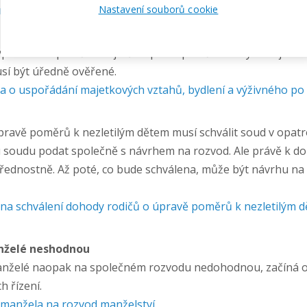
ný návrh manželů na rozvod manželství
Nastavení souborů cookie
ořádání společného jmění i práv společného bydlení je tře
í být úředně ověřené.
 o uspořádání majetkových vztahů, bydlení a výživného po
ravě poměrů k nezletilým dětem musí schválit soud v opatro
 soudu podat společně s návrhem na rozvod. Ale právě k d
přednostně. Až poté, co bude schválena, může být návrhu na
na schválení dohody rodičů o úpravě poměrů k nezletilým 
nželé neshodnou
nželé naopak na společném rozvodu nedohodnou, začíná obvy
 řízení.
manžela na rozvod manželství