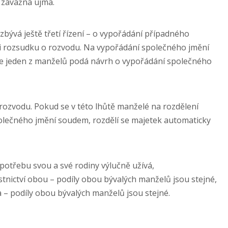
 závažná újma.
bývá ještě třetí řízení – o vypořádání případného
i rozsudku o rozvodu. Na vypořádání společného jmění
e jeden z manželů podá návrh o vypořádání společného
 rozvodu. Pokud se v této lhůtě manželé na rozdělení
lečného jmění soudem, rozdělí se majetek automaticky
potřebu svou a své rodiny výlučně užívá,
nictví obou – podíly obou bývalých manželů jsou stejné,
– podíly obou bývalých manželů jsou stejné.