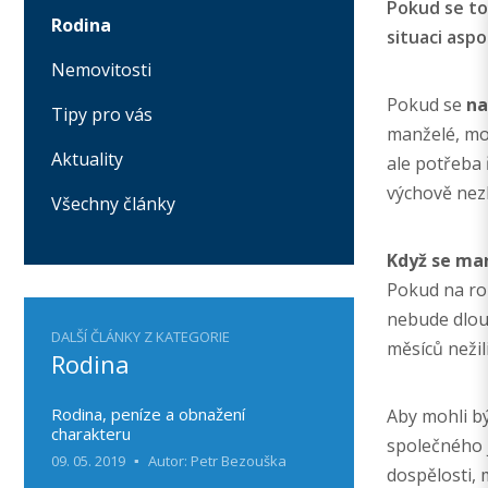
Pokud se to
Rodina
situaci asp
Nemovitosti
Pokud se
na
Tipy pro vás
manželé, moh
Aktuality
ale potřeba 
výchově nezl
Všechny články
Když se ma
Pokud na ro
nebude dlouh
DALŠÍ ČLÁNKY Z KATEGORIE
měsíců nežil
Rodina
Rodina, peníze a obnažení
Aby mohli bý
charakteru
společného 
09. 05. 2019
Autor: Petr Bezouška
dospělosti, 