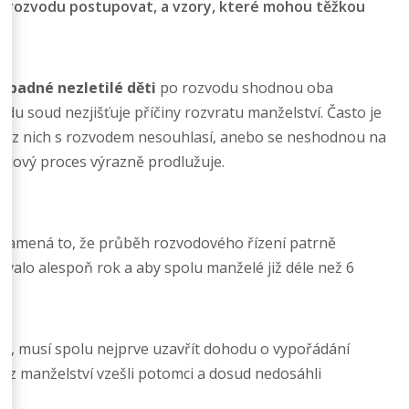
ři rozvodu postupovat, a vzory, které mohou těžkou
řípadné nezletilé děti
po rozvodu shodnou oba
 soud nezjišťuje příčiny rozvratu manželství. Často je
den z nich s rozvodem nesouhlasí, anebo se neshodnou na
vodový proces výrazně prodlužuje.
Znamená to, že průběh rozvodového řízení patrně
trvalo alespoň rok a aby spolu manželé již déle než 6
tví, musí spolu nejprve uzavřít dohodu o vypořádání
z manželství vzešli potomci a dosud nedosáhli
m.