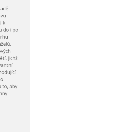
padě
avu
ů k
 do i po
vrhu
želů,
ových
í, jichž
vantní
hodující
po
 to, aby
chny