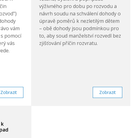
čin
výživného pro dobu po rozvodu a
rozvod")
návrh soudu na schválení dohody o
 dohody
úpravě poměrů k nezletilým dětem
rávo vám
– obě dohody jsou podmínkou pro
 s pomocí
to, aby soud manželství rozvedl bez
erý vás
zjišťování příčin rozvratu.
ede.
Zobrazit
Zobrazit
 k
ípad