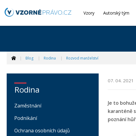
Vzory
Autorský tým
Blog
Rodina
Rozvod manželství
07. 04. 2021
Rodina
Je to bohuž
Zaměstnání
karanténě s
Podnikání
poznání hůř
Ochrana osobních údajů