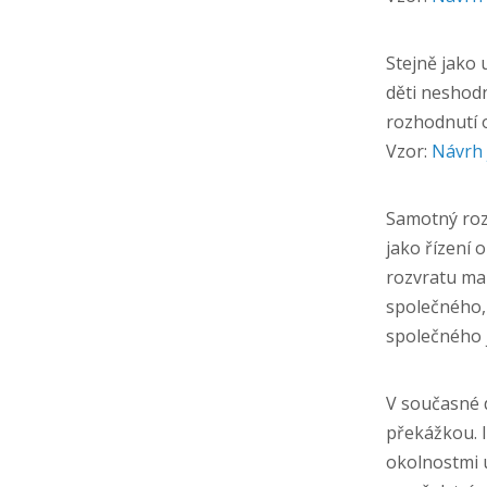
Stejně jako
děti neshodn
rozhodnutí 
Vzor:
Návrh 
Samotný roz
jako řízení o
rozvratu man
společného, 
společného 
V současné d
překážkou. I
okolnostmi 