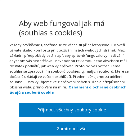
 týká zrovna vás, pak nabízíme jednoduchý přehled, jak p
oň trochu usnadnit.
Aby web fungoval jak má
 rozvodu
, na
rozdělení společného majetku
a na
péči o p
(souhlas s cookies)
ou využít výhod nesporného rozvodu. Při tomto typu rozvodu
Vážený návštěvníku, snažíme se ze všech sil přinášet vysokou úroveň
řešit horší variantu – manželé jsou ve sporu, kdy buďto je
uživatelského komfortu při používání našich webových stránek. Mezi
etilých dětí či rozdělení majetku. V takovém případě se roz
základní předpoklady patří např. aby správně fungovalo vyhledávání,
abychom vás neobtěžovali nevhodnou reklamou nebo abychom měli
dostatek podnětů, jak web vylepšovat. Proto od Vás potřebujeme
souhlas se zpracováním souborů cookies, tj. malých souborů, které se
nželé dokáží dohodnout
dočasně ukládají ve vašem prohlížeči. Předem děkujeme za udělení
zvodu panuje shoda obou manželů, je z poloviny vyhráno. 
souhlasu. Data využijeme ke zlepšování našich služeb a přizpůsobení
obsahu webu přímo Vám na míru.
Oznámení o ochraně osobních
ý. Stačí splnit dvě základní podmínky, a to, aby manželství 
údajů a souborů cookie
i.
Přijmout všechny soubory cookie
t manželé rozvedeni bez zjišťování příčin rozvratu manžels
jmění manželů a práv společného bydlení po rozvodu. Pokud 
Zamítnout vše
musí dojít také k dohodě o úpravě poměrů k nezletilým děte