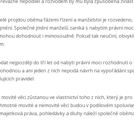
převážně nepodílel a rozvodem by mu byla způsobena zvlášť
é projdou oběma fázemi řízení a manželství je rozvedeno, z
jmění. Společné jmění manželů zaniká s nabytím právní moc
mohou dohodnout i mimosoudně. Pokud tak neučiní, obvykl
m.
dat nejpozději do tří let od nabytí právní moci rozhodnutí o
ohodnou a ani jeden z nich nepodá návrh na vypořádání spo
jících pravidel:
ité věci zůstanou ve vlastnictví toho z nich, který je pro 
motné movité a nemovité věci budou v podílovém spoluvlast
ajetková práva, pohledávky a dluhy náleží společně oběma 