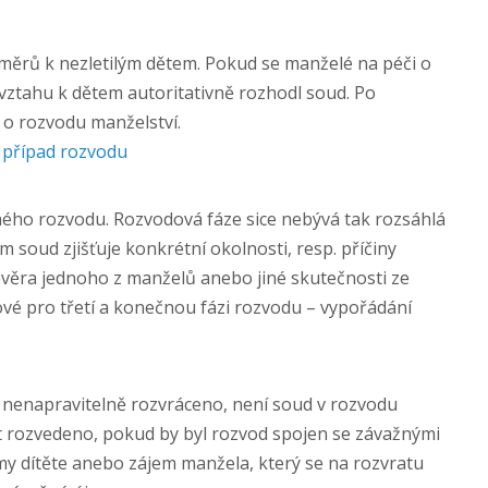
ěrů k nezletilým dětem. Pokud se manželé na péči o
 vztahu k dětem autoritativně rozhodl soud. Po
 o rozvodu manželství.
 případ rozvodu
ého rozvodu. Rozvodová fáze sice nebývá tak rozsáhlá
ěm soud zjišťuje konkrétní okolnosti, resp. příčiny
evěra jednoho z manželů anebo jiné skutečnosti ze
čové pro třetí a konečnou fázi rozvodu – vypořádání
a nenapravitelně rozvráceno, není soud v rozvodu
ýt rozvedeno, pokud by byl rozvod spojen se závažnými
 dítěte anebo zájem manžela, který se na rozvratu