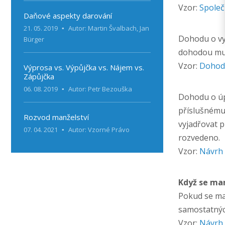
Vzor:
Společ
Daňové aspekty darování
21. 05. 2019
Autor: Martin Švalbach, Jan
Dohodu o vyp
Bürger
dohodou mus
Vzor:
Dohoda
Výprosa vs. Výpůjčka vs. Nájem vs.
Zápůjčka
06. 08. 2019
Autor: Petr Bezouška
Dohodu o úp
příslušnému
Rozvod manželství
vyjadřovat 
07. 04. 2021
Autor: Vzorné Právo
rozvedeno.
Vzor:
Návrh 
Když se ma
Pokud se ma
samostatných
Vzor:
Návrh 