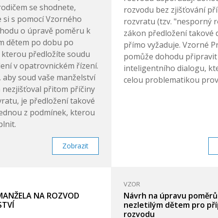
odičem se shodnete,
rozvodu bez zjišťování pří
e si s pomocí Vzorného
rozvratu (tzv. "nesporný 
hodu o úpravě poměru k
zákon předložení takové
ým dětem po dobu po
přímo vyžaduje. Vzorné P
 kterou předložíte soudu
pomůže dohodu připravit
ení v opatrovnickém řízení.
inteligentního dialogu, kt
i, aby soud vaše manželství
celou problematikou prov
 nezjišťoval přitom příčiny
ratu, je předložení takové
ednou z podmínek, kterou
lnit.
Zobrazit
VZOR
MANŽELA NA ROZVOD
Návrh na úpravu poměrů
TVÍ
nezletilým dětem pro př
rozvodu