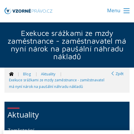
Menu
Exekuce srážkami ze mzdy
zaměstnance - zaměstnavatel má
nyní nárok na paušální náhradu
nákladů
Zpět
Blog
Aktuality
Exekuce srážkami ze mzdy zaměstnance - zaměstnavatel
má nyní nárok na paušální náhradu nákladů
Aktuality
Zaměstnání