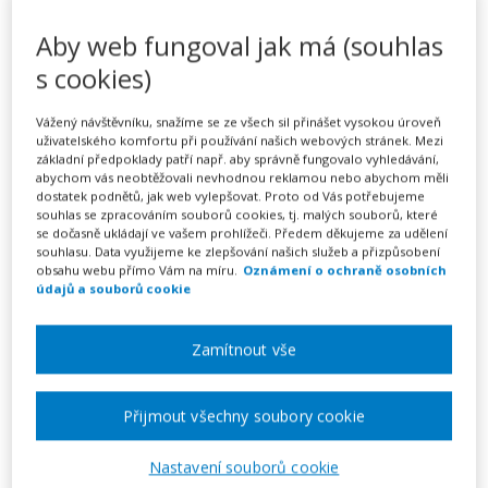
Podnikání
Aby web fungoval jak má (souhlas
s cookies)
Ochrana osobních údajů
Rodina
Vážený návštěvníku, snažíme se ze všech sil přinášet vysokou úroveň
uživatelského komfortu při používání našich webových stránek. Mezi
základní předpoklady patří např. aby správně fungovalo vyhledávání,
Nemovitosti
abychom vás neobtěžovali nevhodnou reklamou nebo abychom měli
dostatek podnětů, jak web vylepšovat. Proto od Vás potřebujeme
Tipy pro vás
souhlas se zpracováním souborů cookies, tj. malých souborů, které
se dočasně ukládají ve vašem prohlížeči. Předem děkujeme za udělení
Aktuality
souhlasu. Data využijeme ke zlepšování našich služeb a přizpůsobení
obsahu webu přímo Vám na míru.
Oznámení o ochraně osobních
údajů a souborů cookie
Všechny články
Zamítnout vše
DALŠÍ ČLÁNKY Z KATEGORIE
Aktuality
Přijmout všechny soubory cookie
Nastavení souborů cookie
Co nového na Vzorném Právu - leden 2020