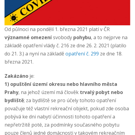
Od půlnoci na pondělí 1. března 2021 platí v ČR
významné omezení
svobody
pohybu
, a to nejprve na
základě opatření vlády č. 216 ze dne 26. 2. 2021 (platilo
do 21. 3.) a nyní na základě
opatření č. 299
ze dne 18.
března 2021.
Zakázáno
je:
1) opuštění území okresu nebo hlavního města
Prahy
, na jehož území má člověk
trvalý pobyt nebo
bydliště
; za bydliště se pro účely tohoto opatření
považuje též vlastní rekreační objekt, pokud zde osoba
pobývá ke dni nabytí účinnosti tohoto opatření a
nepřetržitě poté, za podmínky současného pobytu
pouze členů jedné domácnosti v takovém rekreačním