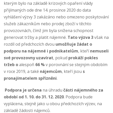
kterým bylo na základě krizových opaření vlády
přijímaných ode dne 14. prosince 2020 do data
vyhlášení výzvy 3 zakázáno nebo omezeno poskytování
služeb zákazníkům nebo prodej zboží v těchto
provozovnách, čímž jim byla snížena schopnost
generovat tržby a platit nájemné.
Tato výzva 3
však na
rozdíl od předchozích dvou
umožňuje žádat o
podporu na nájemné i podnikatelům
, kteří
nemuseli
své provozovny uzavírat
, pokud
prokáží pokles
tržeb o
alespoň
66 %
v porovnání se stejným obdobím
v roce 2019, a také
nájemcům
, kteří jsou
s
pronajímatelem spřízněni
.
Podpora je určena
na úhradu
části nájemného za
období od 1. 10. do 31. 12. 2020
. Podpora bude
vyplácena, stejně jako u obou předchozích výzev, na
základě žádosti nájemců.