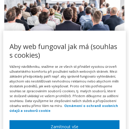
Aby web fungoval jak má (souhlas
Červen a začátek letních prázdnin jsou každoročně
s cookies)
dobou konání valných hromad. Nabízíme vám proto
znovu obrazový návod, jak
při svolání a řízení valné
Vážený návštěvníku, snažíme se ze všech sil přinášet vysokou úroveň
uživatelského komfortu při používání našich webových stránek. Mezi
hromady neudělat chybu
.
základní předpoklady patří např. aby správně fungovalo vyhledávání,
abychom vás neobtěžovali nevhodnou reklamou nebo abychom měli
dostatek podnětů, jak web vylepšovat. Proto od Vás potřebujeme
Celý článek
souhlas se zpracováním souborů cookies, tj. malých souborů, které
se dočasně ukládají ve vašem prohlížeči. Předem děkujeme za udělení
souhlasu. Data využijeme ke zlepšování našich služeb a přizpůsobení
obsahu webu přímo Vám na míru.
Oznámení o ochraně osobních
údajů a souborů cookie
18. 05. 2021
Zajištění povinné lékařské prohlídky zaměstnance
Kategorie:
Zaměstnání
,
Tipy pro vás
Autor: Tereza Erényi
Zamítnout vše