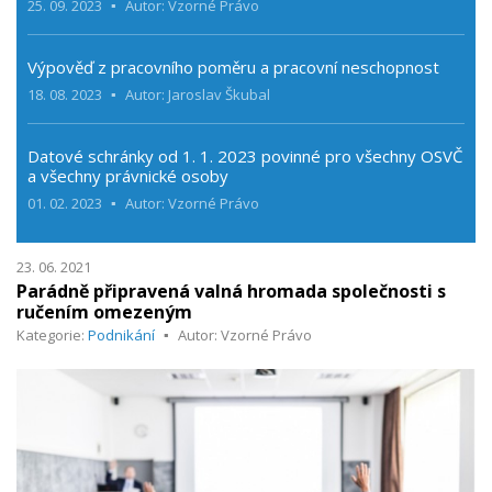
25. 09. 2023
Autor: Vzorné Právo
Výpověď z pracovního poměru a pracovní neschopnost
18. 08. 2023
Autor: Jaroslav Škubal
Datové schránky od 1. 1. 2023 povinné pro všechny OSVČ
a všechny právnické osoby
01. 02. 2023
Autor: Vzorné Právo
23. 06. 2021
Parádně připravená valná hromada společnosti s
ručením omezeným
Kategorie:
Podnikání
Autor: Vzorné Právo