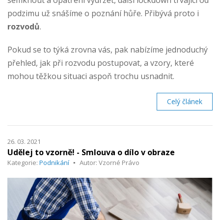
semknout a opatření vydržet, další lockdown trvající od
podzimu už snášíme o poznání hůře. Přibývá proto i
rozvodů
.
Pokud se to týká zrovna vás, pak nabízíme jednoduchý
přehled, jak při rozvodu postupovat, a vzory, které
mohou těžkou situaci aspoň trochu usnadnit.
Celý článek
26. 03. 2021
Udělej to vzorně! - Smlouva o dílo v obraze
Kategorie:
Podnikání
Autor: Vzorné Právo