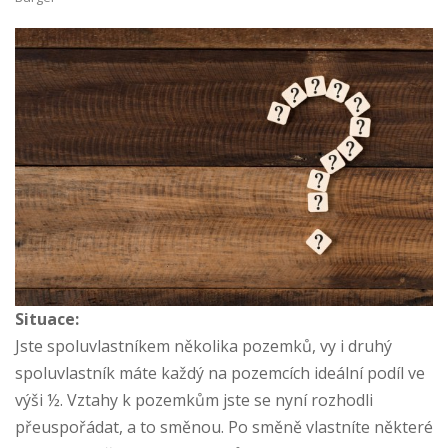
Situace:
Jste spoluvlastníkem několika pozemků, vy i druhý
spoluvlastník máte každý na pozemcích ideální podíl ve
výši ½. Vztahy k pozemkům jste se nyní rozhodli
přeuspořádat, a to směnou. Po směně vlastníte některé