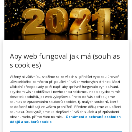
Vážení návštěvníci a přátelé Vzorného Práva,
Aby web fungoval jak má (souhlas
věříme spolu s vámi, že rok 2021 přinese do našich
s cookies)
životů klid a hodně radosti.
Vážený návštěvníku, snažíme se ze všech sil přinášet vysokou úroveň
uživatelského komfortu při používání našich webových stránek. Mezi
Přejeme vám hodně zdraví a těšíme se, že vám i letos
základní předpoklady patří např. aby správně fungovalo vyhledávání,
budeme pomáhat - prostřednictvím našich vzorů -
abychom vás neobtěžovali nevhodnou reklamou nebo abychom měli
dostatek podnětů, jak web vylepšovat. Proto od Vás potřebujeme
s řešením (nejen) rutinní právní agendy.
souhlas se zpracováním souborů cookies, tj. malých souborů, které
se dočasně ukládají ve vašem prohlížeči. Předem děkujeme za udělení
Vaše Vzorné Právo
souhlasu. Data využijeme ke zlepšování našich služeb a přizpůsobení
obsahu webu přímo Vám na míru.
Oznámení o ochraně osobních
údajů a souborů cookie
Celý článek