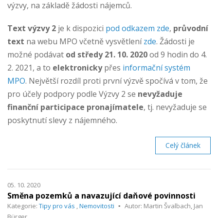
výzvy, na základě žádosti nájemců.
Text výzvy 2
je k dispozici
pod odkazem zde
,
průvodní
text
na webu MPO včetně vysvětlení
zde
. Žádosti je
možné podávat
od středy 21. 10. 2020
od 9 hodin do 4.
2. 2021, a
to
elektronicky
přes
informační systém
MPO
. Největší rozdíl proti první výzvě spočívá v tom, že
pro účely podpory podle Výzvy 2 se
nevyžaduje
finanční participace
pronajímatele
, tj. nevyžaduje se
poskytnutí slevy z nájemného.
Celý článek
05. 10. 2020
Směna pozemků a navazující daňové povinnosti
Kategorie:
Tipy pro vás
,
Nemovitosti
Autor: Martin Švalbach, Jan
Bürger