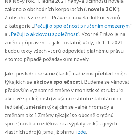
Na Nový rok, 1. ledna 2021 nabývá účinnosti novela
zákona o obchodních korporacích („
novela Z
OK
").
Z obsahu Vzorného Práva se novela dotkne vzorů
z kategorie „
Pečuji o společnost s ručením omezeným
“
a „
Pečuji o akciovou společnost
“. Vzorné Právo je na
změnu připraveno a jako ostatně vždy, i k 1. 1. 2021
budou texty všech vzorů odpovídat platnému právu,
v tomto případě požadavkům novely.
Jako poslední ze série článků nabízíme přehled změn
týkajících se
akciové společnosti
. Budeme se věnovat
především významné změně v monistické struktuře
akciové společnosti (zrušení institutu statutárního
ředitele), změnám týkajícím se valné hromady a
změnám akcií. Změny týkající se obecně orgánů
společností a rozdělování a výplaty zisků a jiných
vlastních zdrojů jsme již shrnuli
zde
.