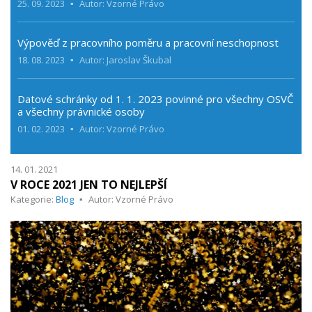
25. 09. 2023
Autor: Vzorné Právo
Výpověď z pracovního poměru a pracovní neschopnost
18. 08. 2023
Autor: Jaroslav Škubal
Datové schránky od 1. 1. 2023 povinné pro všechny OSVČ
a všechny právnické osoby
01. 02. 2023
Autor: Vzorné Právo
14. 01. 2021
V ROCE 2021 JEN TO NEJLEPŠÍ
Kategorie:
Blog
Autor: Vzorné Právo