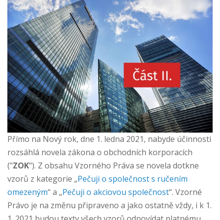
Přímo na Nový rok, dne 1. ledna 2021, nabyde účinnosti
rozsáhlá novela zákona o obchodních korporacích
("
ZOK
"). Z obsahu Vzorného Práva se novela dotkne
vzorů z kategorie „
Pečuji o společnost s ručením
omezeným
“ a „
Pečuji o akciovou společnost
“. Vzorné
Právo je na změnu připraveno a jako ostatně vždy, i k 1.
1. 2021 budou texty všech vzorů odpovídat platnému